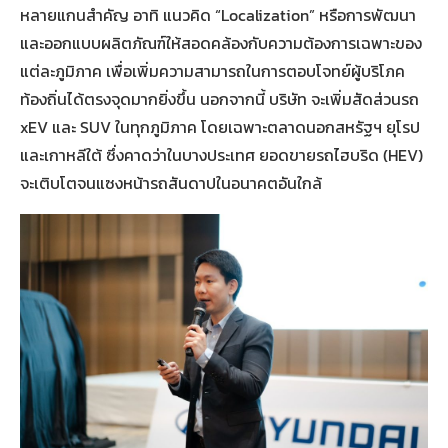
หลายแกนสำคัญ อาทิ แนวคิด “Localization” หรือการพัฒนา
และออกแบบผลิตภัณฑ์ให้สอดคล้องกับความต้องการเฉพาะของ
แต่ละภูมิภาค เพื่อเพิ่มความสามารถในการตอบโจทย์ผู้บริโภค
ท้องถิ่นได้ตรงจุดมากยิ่งขึ้น นอกจากนี้ บริษัท จะเพิ่มสัดส่วนรถ
xEV และ SUV ในทุกภูมิภาค โดยเฉพาะตลาดนอกสหรัฐฯ ยุโรป
และเกาหลีใต้ ซึ่งคาดว่าในบางประเทศ ยอดขายรถไฮบริด (HEV)
จะเติบโตจนแซงหน้ารถสันดาปในอนาคตอันใกล้