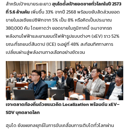
สำหรับเป้าหมายระยะยาว
ฮุนไดตั้งเป้ายอดขายทั่วโลกในปี 2573
ที่ 5.6 ล้านคัน
เพิ่มขึ้น 33% จากปี 2568 พร้อมขยับสัดส่วนยอด
ขายในเอเชียแปซิฟิกจาก 5% เป็น 8% หรือคิดเป็นประมาณ
380,000 คัน โดยคาดว่า ยอดขายในภูมิภาคนี้ จะมาจากรถ
พลังงานไฟฟ้าและยานยนต์ไฟฟ้ารูปแบบต่างๆ (xEV) ราว 52%
ขณะที่รถยนต์สันดาป (ICE) จะอยู่ที่ 48% สะท้อนทิศทางการ
เปลี่ยนผ่านสู่พลังงานทางเลือกอย่างชัดเจน
เจาะตลาดท้องถิ่นด้วยแนวคิด Localization พร้อมดัน xEV–
SDV บุกตลาดโลก
ฮุนได ยังเผยกลยุทธ์ในการขับเคลื่อนการเติบโตทั่วโลกผ่าน