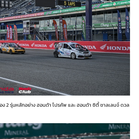
 2 รุ่นหลักอย่าง ฮอนด้า โปรคัพ และ ฮอนด้า ซิตี้ ชาลเลนจ์ ดวล