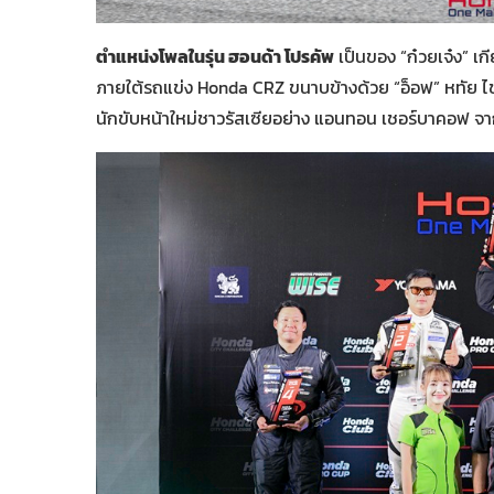
ตำแหน่งโพลในรุ่น ฮอนด้า โปรคัพ
เป็นของ “ก๋วยเจ๋ง” เ
ภายใต้รถแข่ง Honda CRZ ขนาบข้างด้วย “อ็อฟ” หทัย ไ
นักขับหน้าใหม่ชาวรัสเซียอย่าง แอนทอน เชอร์บาคอฟ จาก