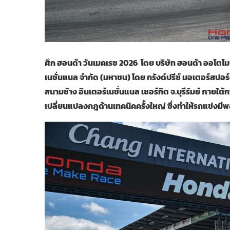
ศึก ฮอนด้า วันเมคเรซ 2026 โดย บริษัท ฮอนด้า ออโตโมบิล
เนชั่นแนล จำกัด (มหาชน) โดย กรังด์ปรีซ์ มอเตอร์สปอร์ต 
สนามช้าง อินเตอร์เนชั่นแนล เซอร์กิต จ.บุรีรัมย์ ภ
เปลี่ยนแปลงกฎด้านเทคนิคครั้งใหญ่ ซึ่งทำให้รถแข่งมีพล