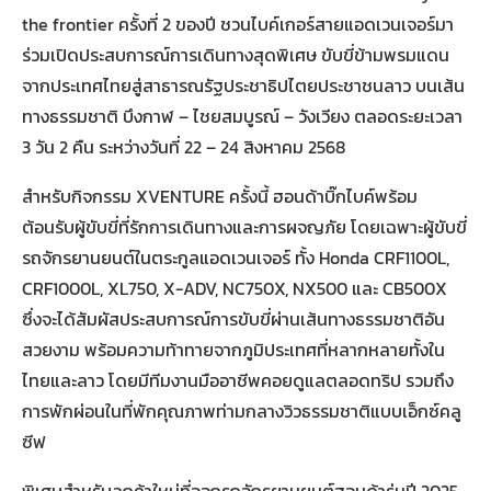
the frontier ครั้งที่ 2 ของปี ชวนไบค์เกอร์สายแอดเวนเจอร์มา
ร่วมเปิดประสบการณ์การเดินทางสุดพิเศษ ขับขี่ข้ามพรมแดน
จากประเทศไทยสู่สาธารณรัฐประชาธิปไตยประชาชนลาว บนเส้น
ทางธรรมชาติ บึงกาฬ – ไชยสมบูรณ์ – วังเวียง ตลอดระยะเวลา
3 วัน 2 คืน ระหว่างวันที่ 22 – 24 สิงหาคม 2568
สำหรับกิจกรรม XVENTURE ครั้งนี้ ฮอนด้าบิ๊กไบค์พร้อม
ต้อนรับผู้ขับขี่ที่รักการเดินทางและการผจญภัย โดยเฉพาะผู้ขับขี่
รถจักรยานยนต์ในตระกูลแอดเวนเจอร์ ทั้ง Honda CRF1100L,
CRF1000L, XL750, X-ADV, NC750X, NX500 และ CB500X
ซึ่งจะได้สัมผัสประสบการณ์การขับขี่ผ่านเส้นทางธรรมชาติอัน
สวยงาม พร้อมความท้าทายจากภูมิประเทศที่หลากหลายทั้งใน
ไทยและลาว โดยมีทีมงานมืออาชีพคอยดูแลตลอดทริป รวมถึง
การพักผ่อนในที่พักคุณภาพท่ามกลางวิวธรรมชาติแบบเอ็กซ์คลู
ซีฟ