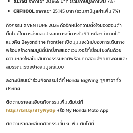
XL750
ราคาเช่า 20,865 บาท (รวมภาษีมูลค่าเพิ่ม 7%)
CRF1100L
ราคาเช่า 25,145 บาท (รวมภาษีมูลค่าเพิ่ม 7%)
กิจกรรม XVENTURE 2025 คืออีกหนึ่งความตั้งใจของฮอนด้า
บิ๊กไบค์ในการส่งมอบประสบการณ์การขับขี่ที่เหนือกว่าภายใต้
แนวคิด Beyond the frontier เปิดมุมมองใหม่ของการเดินทาง
พร้อมสร้างคอมมูนิตี้นักขี่สายแอดเวนเจอร์ที่เชื่อมโยงกันด้วย
ความหลงใหลในเส้นทางธรรมชาติพร้อมทดสอบศักยภาพคนและ
สมรรถนะรถอย่างสมบูรณ์แบบ
ลงทะเบียนเข้าร่วมกิจกรรมได้ที่ Honda BigWing ทุกสาขาทั่ว
ประเทศ
ติดตามรายละเอียดกิจกรรมเพิ่มเติมได้ที่
http://bit.ly/3TyWy0p
หรือ My Honda Moto App
ติดตามรายละเอียดกิจกรรมอื่น ๆ เพิ่มเติมได้ที่