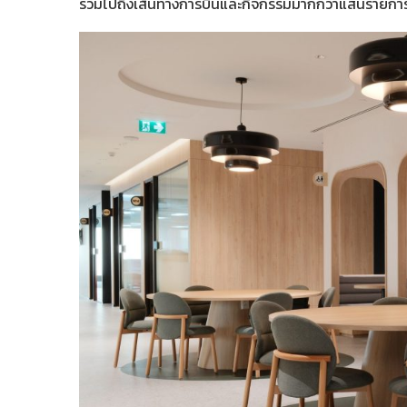
รวมไปถึงเส้นทางการบินและกิจกรรมมากกว่าแสนรายกา