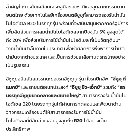
สำคัญในการขับเคลื่อนเศรษฐกิจของชาติและอุตสาหกรรมยาน
ยนต์ไทย ด้วยเทคโนโลยีเครื่องยนต์อีซูซุที่สามารถรองรับน้ำมัน
ไบโอดีเซล B20 ในรถทุกรุ่น พร้อมที่จะสนับสนุนหากภาครัฐมีการ
เพิ่มสัดส่วนการผสมน้ำมันไบโอดีเซลจากปัจจุบัน 5% สูงสุดได้
ถึง 20% เพื่อส่งเสริมการใช้น้ำมันไบโอดีเซล ที่เป็นวัตถุดิบมา
จากน้ำมันปาล์มภายในประเทศ เพื่อช่วยลดการพึ่งพาการนำเข้า
น้ำมันจากต่างประเทศ และเป็นการช่วยเหลือเกษตรกรไทยอย่าง
เป็นรูปธรรม
อีซูซุขอยืนยันสมรรถนะของรถอีซูซุทุกรุ่น ทั้งรถปิกอัพ
“อีซูซุ ดี
แมคซ์”
และรถยนต์อเนกประสงค์
“อีซูซุ มิว-เอ็กซ์”
รวมถึง
“รถ
บรรทุกอีซูซุขนาดกลางและขนาดใหญ่”
สามารถรองรับน้ำมันไบ
โอดีเซล B20 โดยรถทุกรุ่นได้ผ่านการทดสอบและพัฒนาด้าน
วิศวกรรมเครื่องยนต์ให้สามารถรองรับการใช้น้ำมัน
ไบโอดีเซลที่มีสัดส่วนผสมสูงสุดถึง
B20
ได้อย่างเต็ม
ประสิทธิภาพ