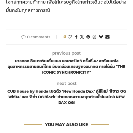
โจทย์ทุกความท้าทาย เพื่อให้เศรษฐกิจไทยก้าวเดินต่อไปได้อย่าง
มั่นคงในทุกสภาวการณ์
0 comments
0
previous post
บางกอก อินเตอร์เนชั่นแนล มอเตอร์โชว์ ครั้งที่ 47 สะท้อนพลัง
อุตสาหกรรมยานยนต์ไทย ขับเคลื่อนเศรษฐกิจอนาคต ภายใต้ธีม “THE
ICONIC SYNCHRONICITY”
next post
CUB House by Honda เปิดตัว ‘New Honda Dax’ คู่สีใหม่ ‘สีขาว OG
White’ และ ‘สีดำ OG Black’ ถ่ายทอดความสนุกต่างขั้วในสไตล์ NEW
DAX OG!
YOU MAY ALSO LIKE