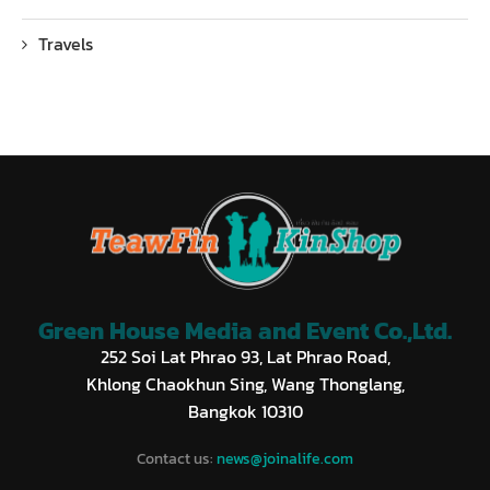
Travels
Green House Media and Event Co.,Ltd.
252 Soi Lat Phrao 93, Lat Phrao Road,
Khlong Chaokhun Sing, Wang Thonglang,
Bangkok 10310
Contact us:
news@joinalife.com