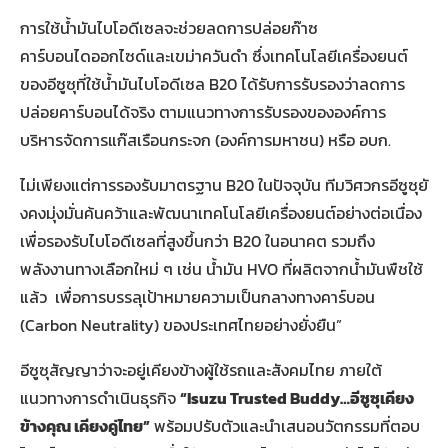
การใช้น้ำมันไบโอดีเซลจะช่วยลดการปล่อยก๊าซ
คาร์บอนไดออกไซด์และเขม่าควันดำ ซึ่งเทคโนโลยีเครื่องยนต์
ของอีซูซุที่ใช้น้ำมันไบโอดีเซล B20 ได้รับการรับรองว่าลดการ
ปล่อยคาร์บอนได้จริง ตามแนวทางการรับรองขององค์การ
บริหารจัดการแก๊สเรือนกระจก (องค์การมหาชน) หรือ อบก.
ไม่เพียงแต่การรองรับมาตรฐาน B20 ในปัจจุบัน ทีมวิศวกรอีซูซุยั
งคงมุ่งมั่นค้นคว้าและพัฒนาเทคโนโลยีเครื่องยนต์อย่างต่อเนื่อง
เพื่อรองรับไบโอดีเซลที่สูงขึ้นกว่า B20 ในอนาคต รวมถึง
พลังงานทางเลือกใหม่ ๆ เช่น น้ำมัน HVO ที่ผลิตจากน้ำมันพืชใช้
แล้ว เพื่อการบรรลุเป้าหมายความเป็นกลางทางคาร์บอน
(Carbon Neutrality) ของประเทศไทยอย่างยั่งยืน”
อีซูซุสัญญาว่าจะอยู่เคียงข้างผู้ใช้รถและสังคมไทย ภายใต้
แนวทางการดำเนินธุรกิจ
“Isuzu Trusted Buddy…อีซูซุเคียง
ข้างคุณ เคียงคู่ไทย”
พร้อมปรับตัวและนำเสนอนวัตกรรมที่ตอบ