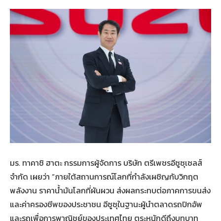
มร. ทาคาชิ ฮาตะ กรรมการผู้จัดการ บริษัท ตรีเพชรอีซูซุเซลส์
จำกัด เผยว่า “ภายใต้สถานการณ์โลกที่กำลังเผชิญกับวิกฤต
พลังงาน ราคาน้ำมันโลกที่ผันผวน ส่งผลกระทบต่อภาคการขนส่ง
และค่าครองชีพของประชาชน อีซูซุในฐานะผู้นำตลาดรถปิกอัพ
และรถเพื่อการพาณิชย์ของประเทศไทย ตระหนักดีถึงบทบาท