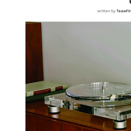
written by
TeawFi