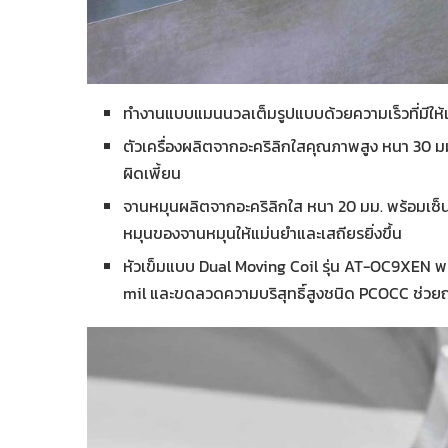
ทำงานแบบแมนนวลเต็มรูปแบบด้วยความเร็วที่มีให้เ
ตัวเครื่องผลิตจากอะคริลิกใสคุณภาพสูง หนา 30 มม.
ผิดเพี้ยน
จานหมุนผลิตจากอะคริลิกใส หนา 20 มม. พร้อมเซ็
หมุนของจานหมุนให้แม่นยำและเสถียรยิ่งขึ้น
หัวเข็มแบบ Dual Moving Coil รุ่น AT-OC9XEN พร้
mil และขดลวดความบริสุทธิ์สูงชนิด PCOCC ช่วยถ