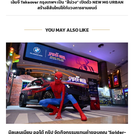
เอ็มจี Takeover กรุงเทพฯ เป็น “สีม่วง” เปิดตัว NEW MG URBAN
สร้างสีสันใหม่ให้กับวงการยานยนต์
YOU MAY ALSO LIKE
มิลเลนเนียม ออโต้ กรุ๊ป จัดกิจกรรมแทนคำขอบคุณ ‘Spider-