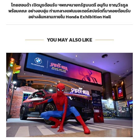
ไทยฮอนด้า เปิดบูธต้อนรับ ฯพณฯนายกรัฐมนตรี อนุทิน ชาญวีรกูล
พร้อมคณะ อย่างอบอุ่น ท่ามกลางแฟนมอเตอร์สปอร์ตที่มาคอยต้อนรับ
อย่างล้นหลามภายใน Honda Exhibition Hall
YOU MAY ALSO LIKE