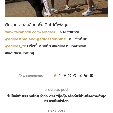
ติดตามรายละเอียดเพิ่มเติมได้ที่เฟซบุค
www.facebook.com/adidasTH
อินสตาแกรม
@adidasthailand
@adidasrunning
และ ติ๊กต็อก
@adidas_th
หรือที่แฮชแท็ก #adidasSupernova
#adidasrunning
0 comments
0
previous post
“โมโตจีพี” ประเทศไทย ทำถึง! ดวล “ตุ๊กตุ๊ก กรังด์ปรีซ์” สร้างภาพจำสุด
ฮา กระหึ่มทั่วโลก
next post