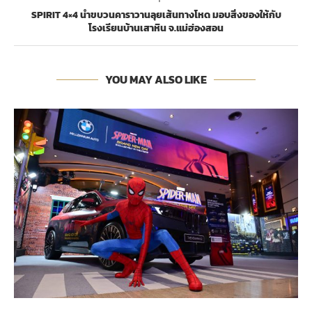
SPIRIT 4×4 นำขบวนคาราวานลุยเส้นทางโหด มอบสิ่งของให้กับ
โรงเรียนบ้านเสาหิน จ.แม่ฮ่องสอน
YOU MAY ALSO LIKE