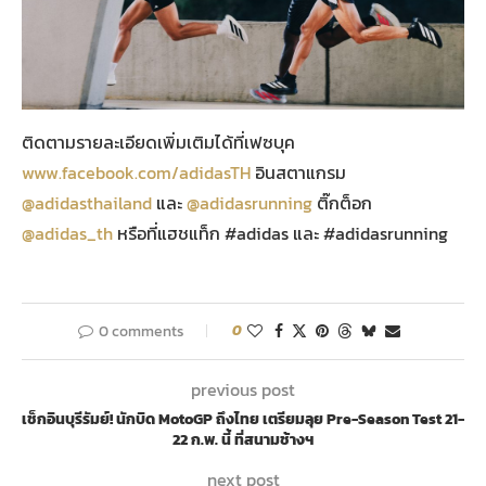
ติดตามรายละเอียดเพิ่มเติมได้ที่เฟซบุค
www.facebook.com/adidasTH
อินสตาแกรม
@adidasthailand
และ
@adidasrunning
ติ๊กต็อก
@adidas_th
หรือที่แฮชแท็ก #adidas และ #adidasrunning
0 comments
0
previous post
เช็กอินบุรีรัมย์! นักบิด MotoGP ถึงไทย เตรียมลุย Pre-Season Test 21-
22 ก.พ. นี้ ที่สนามช้างฯ
next post