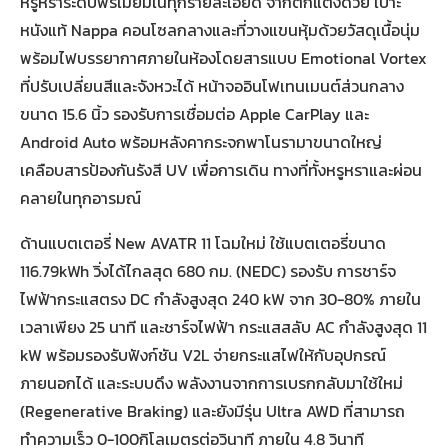
หรูหราระดับพรีเมียมในทุกรายละเอียด จากตกแต่งด้วย เบาะ
หนังแท้ Nappa คอนโซลกลางและที่วางแขนหุ้มด้วยวัสดุเนื้อนุ่ม
พร้อมไฟบรรยากาศภายในห้องโดยสารแบบ Emotional Vortex
ที่ปรับเปลี่ยนสีและจังหวะได้ หน้าจออินโฟเทนเมนต์ส่วนกลาง
ขนาด 15.6 นิ้ว รองรับการเชื่อมต่อ Apple CarPlay และ
Android Auto พร้อมหลังคากระจกพาโนรามาขนาดใหญ่
เคลือบสารป้องกันรังสี UV เพื่อการเดิน ทางที่ทั้งหรูหราและผ่อน
คลายในทุกอารมณ์
ด้านแบตเตอรี่ New AVATR 11 โฉมใหม่ ใช้แบตเตอรี่ขนาด
116.79kWh วิ่งได้ไกลสุด 680 กม. (NEDC) รองรับ การชาร์จ
ไฟฟ้ากระแสตรง DC กำลังสูงสุด 240 kW จาก 30-80% ภายใน
เวลาเพียง 25 นาที และชาร์จไฟฟ้า กระแสสลับ AC กำลังสูงสุด 11
kW พร้อมรองรับฟังก์ชัน V2L จ่ายกระแสไฟให้กับอุปกรณ์
ภายนอกได้ และระบบดึง พลังงานจากการเบรกกลับมาใช้ใหม่
(Regenerative Braking) และยังมีรุ่น Ultra AWD ที่สามารถ
ทำความเร็ว 0-100กิโลเมตรต่อวินาที ภายใน 4.8 วินาที