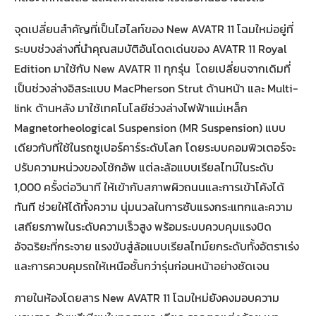
จุดเปลี่ยนสำคัญที่เป็นไฮไลท์ของ New AVATR 11 โฉมใหม่อยู่ที่
ระบบช่วงล่างที่นำคุณสมบัติอันโดดเด่นของ AVATR 11 Royal
Edition มาใช้กับ New AVATR 11 ทุกรุ่น โดยเปลี่ยนจากเดิมที่
เป็นช่วงล่างอิสระแบบ MacPherson Strut ด้านหน้า และ Multi-
link ด้านหลัง มาใช้เทคโนโลยีช่วงล่างไฟฟ้าแม่เหล็ก
Magnetorheological Suspension (MR Suspension) แบบ
เดียวกับที่ใช้ในรถซูเปอร์คาร์ระดับโลก โดยระบบคอมพิวเตอร์จะ
ปรับความหน่วงของโช้กอัพ แต่ละล้อแบบเรียลไทม์ในระดับ
1,000 ครั้งต่อวินาที ให้เข้ากับสภาพผิวถนนและการเข้าโค้งได้
ทันที ช่วยให้ได้ทั้งความ นุ่มนวลในการซับแรงกระแทกและความ
เสถียรภาพในระดับความเร็วสูง พร้อมระบบควบคุมแรงบิด
อัจฉริยะที่กระจาย แรงขับสู่ล้อแบบเรียลไทม์ยกระดับทั้งอัตราเร่ง
และการควบคุมรถให้เหนือชั้นกว่ารุ่นก่อนหน้าอย่างชัดเจน
ภายในห้องโดยสาร New AVATR 11 โฉมใหม่ยังคงมอบความ