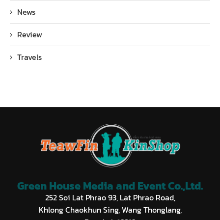
News
Review
Travels
Green House Media and Event Co.,Ltd.
252 Soi Lat Phrao 93, Lat Phrao Road,
Khlong Chaokhun Sing, Wang Thonglang,