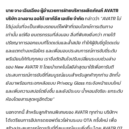
นาย จาง เฉินเฉียง ผู้อำนวยการฝ่ายบริหารผลิตภัณฑ์ AVATR
บริษัท ฉางอาน ออโต้ เซาท์อีส เอเชีย จำกัด
กล่าวว่า
“
AVATR
ไม่
ได้มุ่งมั่นที่จะเป็นเพียงรถยนต์ไฟฟ้าที่ตอบโจทย์การเดินทาง
เท่านั้น แต่คือ
ยนตรกรรมที่ส่งมอบ สิ่งที่พิเศษยิ่งกว่า ภายใต้
ปรัชญาการออกแบบที่โดดเด่นและล้ำสมัย ทำให้ผู้ขับขี่ดูโดดเด่น
และแตกต่างเหนือใคร และเพื่อมอบประสบการณ์การขับขี่ระดับ
พรีเมียมให้กับทุกคน เราจึงตัดสินใจปรับเปลี่ยนระบบช่วงล่าง
ของ New
AVATR 11
โดยนำเทคโนโลยีล่าสุดมาใช้เพื่อการันตี
ประสบการณ์การขับขี่ที่สมบูรณ์แบบสำหรับลูกค้าทุกท่าน อีกทั้ง
ยังมาพร้อมกระจกหลังแบบ Privacy Glass กระจังหน้าแบบใหม่
และเพิ่มความสปอร์ตยิ่งขึ้น และยังมีระบบ น้ำหอมอัจริยะ ยกระดับ
ห้องโดยสารสุดหรูอีกด้วย”
นอกจากนี้ สำหรับลูกค้าคนพิเศษของ AVATR ทุกท่าน บริษัทฯ
ได้เตรียมการอัปเกรดซอฟต์แวร์ผ่านระบบ OTA ครั้งใหม่ เพื่อ
สร้างประสบการณ์การขับขี่ที่สมบูรณ์แบบยิ่งขึ้น โดย AVATR 07