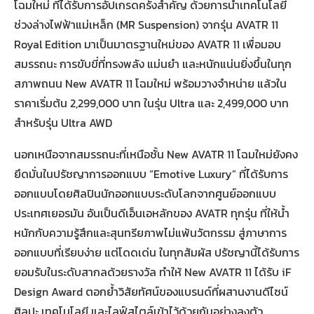
โฉมใหม่ ที่ได้รับการอัปเกรดครั้งสำคัญ ด้วยการนำเทคโนโลยี
ช่วงล่างไฟฟ้าแม่เหล็ก (MR Suspension) จากรุ่น AVATR 11
Royal Edition มาเป็นมาตรฐานใหม่ของ AVATR 11 เพื่อมอบ
สมรรถนะ การขับขี่ที่ทรงพลัง แม่นยำ และหนักแน่นยิ่งขึ้นในทุก
สภาพถนน New AVATR 11 โฉมใหม่ พร้อมวางจำหน่าย แล้วใน
ราคาเริ่มต้น 2,299,000 บาท ในรุ่น Ultra และ 2,499,000 บาท
สำหรับรุ่น Ultra AWD
นอกเหนือจากสมรรถนะที่เหนือชั้น New AVATR 11 โฉมใหม่ยังคง
ยึดมั่นในปรัชญาการออกแบบ “Emotive Luxury” ที่ได้รับการ
ออกแบบโดยศิลปินนักออกแบบระดับโลกจากศูนย์ออกแบบ
ประเทศเยอรมัน อันเป็นดีเอ็นเอหลักของ AVATR ทุกรุ่น ที่ให้น้ำ
หนักกับความรู้สึกและสุนทรียภาพไม่แพ้นวัตกรรม สู่ภาษาการ
ออกแบบที่เรียบง่าย แต่โดดเด่น ในทุกสัมผัส ปรัชญานี้ได้รับการ
ยอมรับในระดับสากลด้วยรางวัล ทำให้ New AVATR 11 ได้รับ iF
Design Award ตอกย้ำวิสัยทัศน์ของแบรนด์ที่ผสานงานดีไซน์
ศิลปะ เทคโนโลยี และไลฟ์สไตล์เข้าไว้ด้วยกันอย่างลงตัว