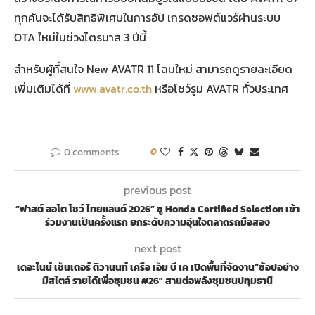
ทุกคันจะได้รับสิทธิพิเศษในการอัป เกรดซอฟต์แวร์ผ่านระบบ
OTA ใหม่ในช่วงไตรมาส 3 ปีนี้
สำหรับผู้ที่สนใจ New AVATR 11 โฉมใหม่ สามารถดูรายละเอียด
เพิ่มเติมได้ที่
www.avatr.co.th
หรือโชว์รูม AVATR ทั่วประเทศ
0 comments
0
previous post
“ฟาสต์ ออโต โชว์ ไทยแลนด์ 2026” ชู Honda Certified Selection เข้า
ร่วมงานเป็นครั้งแรก ยกระดับความอุ่นใจตลาดรถมือสอง
next post
เดอะไนน์ เซ็นเตอร์ ติวานนท์ เครือ เอ็ม บี เค เปิดพื้นที่จัดงาน”ช้อปอย่าง
มีสไตล์ รายได้เพื่อชุมชน #26″ สานต่อพลังชุมชนปทุมธานี