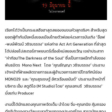
เรียกได้ว่าเป็นกระแสฮือฮาสุดสยองจนขนหัวลุกจริงๆ สำหรับสุด
ยอดผู้กำกับมือหนึ่งของเมืองไทยตัวพ่อแห่งวงการบันเทิง “อ๊อฟ
-พงษ์พัฒน์ วชิรบรรจง” แห่งค่าย Act Art Generation ที่ล่าสุด
ได้ปล่อยโปสเตอร์ภาพยนตร์เรื่องใหม่สยองขวัญ เขย่าประสาท
“ห่าก้อมThe Darkness of the Soul” ซึ่งเป็นการผนึกกำลังของ
พันธมิตร Mono Next โดย “คุณธัญญา วชิรบรรจง” ประธาน
เจ้าหน้าที่ฝ่ายผลิตรายการและผู้อำนวยการสถานีโทรทัศน์ช่อง
MONO29 และ “คุณสุรเชษฐ์ อัศวเรืองอนันต์” ประธานเจ้าหน้าที่
บริหาร เอ็ม สตูดิโอ (M Studio) โดย“ คุณเอกนรี วชิรบรรจง”
นั่งแท่น Producer
งานนี้ได้นักแสดงคุณภาพจัดเต็ม นำโดย จิ๋ม-กุณกนิช คุ้มครอง
ดีกรีเจ้าของรางวัลเมขลาตัวแรกของประเทศไทย สาขานักแสดง