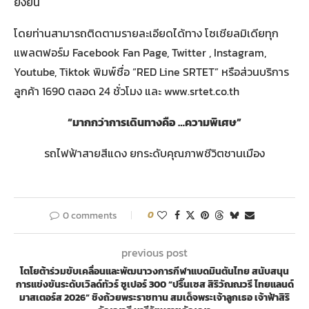
ยั่งยืน
โดยท่านสามารถติดตามรายละเอียดได้ทาง โซเชียลมิเดียทุก
แพลตฟอร์ม Facebook Fan Page, Twitter , Instagram,
Youtube, Tiktok พิมพ์ชื่อ “RED Line SRTET” หรือส่วนบริการ
ลูกค้า 1690 ตลอด 24 ชั่วโมง และ www.srtet.co.th
“มากกว่าการเดินทางคือ …ความพิเศษ”
รถไฟฟ้าสายสีแดง ยกระดับคุณภาพชีวิตชานเมือง
0 comments
0
previous post
โตโยต้าร่วมขับเคลื่อนและพัฒนาวงการกีฬาแบดมินตันไทย สนับสนุน
การแข่งขันระดับเวิลด์ทัวร์ ซูเปอร์ 300 “ปริ๊นเซส สิริวัณณวรี ไทยแลนด์
มาสเตอร์ส 2026” ชิงถ้วยพระราชทาน สมเด็จพระเจ้าลูกเธอ เจ้าฟ้าสิริ