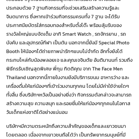
ประกอบด้วย 7 ฐานกิจกรรมที่จะช่วยเสริมสร้างความรู้และ
จินตนาการ ซึ่งหากเข้าร่วมกิจกรรมครบทั้ง 7 ฐาน จะได้รับ
ประกาศนียบัตรใส่กรอบทองสำหรับตั้งโต๊ะ พร้อมลุ้นรับของ
รางวัลใหญ่แบบจัดเต็ม อาทิ Smart Watch , รถจักรยาน , รถ
บังคับ และอุปกรณ์กีฬา เป็นต้น นอกจากนี้ยังมี Special Photo
Booth ให้น้องๆได้ถ่ายภาพน่ารักๆแบบไม่จำกัด อีกทั้งยังได้
กระทบไหล่กับน้องพลอยเจ และคุณเจจินตัย อันติมานนท์ รวมถึง
พิธีกรรับเชิญสุดพิเศษ พี่กุน กิตติคุณ จาก The Face Men
Thailand นอกจากนี้ภายในงานยังมีบริการขนม อาหารว่าง และ
เครื่องดื่มให้แก่น้องๆที่เข้าร่วมงานทุกคน โดยไม่มีค่าใช้จ่ายใดๆ
ทั้งสิ้น ซึ่งบริษัทฯหวังเป็นอย่างยิ่งว่า กิจกรรมดังกล่าวจะสามารถ
สร้างความสุข ความสนุก และรอยยิ้มให้แก่น้องๆทุกคนในโอกาส
วันเด็กแห่งชาติได้อย่างแน่นอน
บริษัทฯมีความตระหนักถึงความสำคัญของเด็กและเยาวชนมา
โดยตลอด เนื่องจากเยาวชนถือได้ว่า เป็นทรัพยากรมนุษย์ที่มี