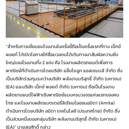
“สำหรับการเยี่ยมชมโรงงานในครั้งนี้ถือเป็นครั้งแรกที่ทาง เน็กซ์
พอยท์ ได้เปิดโอกาสให้สื่อมวลชนได้เดินทางมาสัมผัสความยิ่ง
ใหญ่ของโรงงานทั้ง 2 แห่ง คือ โรงงานผลิตรถยนต์เพื่อการ
พาณิชย์ที่ดำเนินการโดยบริษัท แอ๊บโซลูท แอสเซมบลี จํากัด ซึ่ง
เป็นบริษัทร่วมทุนระหว่างบริษัท พลังงานบริสุทธิ์ จำกัด (มหาชน)
(EA) และบริษัท เน็กซ์ พอยต์ จำกัด (มหาชน) ถือเป็นโรงงาน
ผลิตยานยนต์ไฟฟ้าเชิงพาณิชย์แบบครบวงจรแห่งแรกของคน
ไทย และโรงงานผลิตแบตเตอรี่ลิเธียมไอออนอมิตา (Amita)
ดำเนินการโดยบริษัท อมิตา เทคโนโลยี (ประเทศไทย) จำกัด ซึ่ง
เป็นส่วนหนึ่งของกลุ่มบริษัท พลังงานบริสุทธิ์ จำกัด (มหาชน)
(EA)” นายสุรศักดิ์ กล่าว