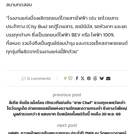
สนามทดสอบ
“โรงงานแห่งนี้จะผลิตรถยนต์โดยสารไฟฟ้า เช่น รถโดยสาร
ประจำทาง (City Bus) รถตู้โดยสาร, รถมินิบัส, รถหัวลาก และรถ
บรรทุกต่างๆ ซึ่งเป็นรถยนต์ไฟฟ้า BEV หรือ ไฟฟ้า 100%
ทั้งหมด รวมไปถึงเป็นศูนย์ซ่อมบำรุง และตรวจเช็คสภาพรถยนต์
ทุกรุ่นที่ผลิตจากโรงงานแห่งนี้อีกด้วย”
0 comments
0
previous post
อิเกีย จับมือ แม็คโคร เปิดเวทีแข่งขัน “ยาย Chef” ชวนทุกเพศวัยเก๋า
โชว์เมนูเด็ด ถ่ายทอดรสมือแห่งความรักและความทรงจำ ชิงรางวัลใหญ่
มูลค่ารวมกว่า 6 แสนบาท รับสมัครตั้งแต่วันนี้ จนถึง 20 พ.ย. 68
next post
รฟฟท. ถวายผ้าพระกฐินพระราชทาน ประจำปี 2568 ณ วัดพระนารายณ์