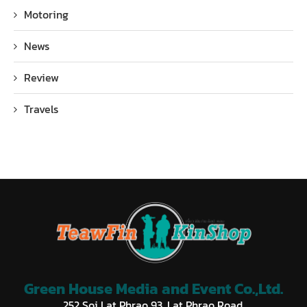
Motoring
News
Review
Travels
Green House Media and Event Co.,Ltd.
252 Soi Lat Phrao 93, Lat Phrao Road,