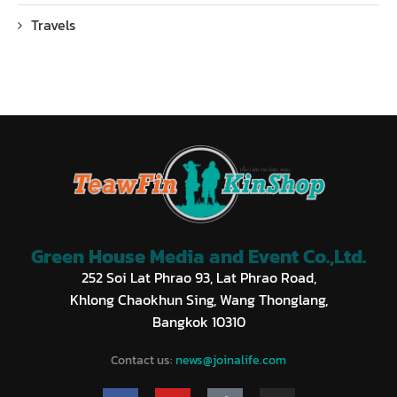
Travels
Green House Media and Event Co.,Ltd.
252 Soi Lat Phrao 93, Lat Phrao Road,
Khlong Chaokhun Sing, Wang Thonglang,
Bangkok 10310
Contact us:
news@joinalife.com