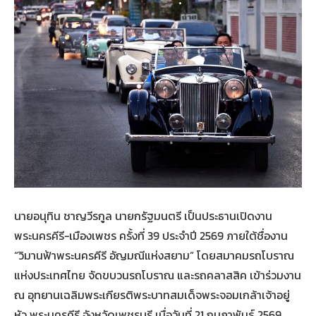
นายอนุทิน ชาญวีรกูล นายกรัฐมนตรี เป็นประธานเปิดงาน
พระนครคีรี-เมืองเพชร ครั้งที่ 39 ประจำปี 2569 ภายใต้ชื่องาน
“วิมานฟ้าพระนครคีรี อัญมณีแห่งสยาม” โดยสมาคมรถโบราณ
แห่งประเทศไทย จัดขบวนรถโบราณ และรถคลาสสิค เข้าร่วมงาน
ณ อุทยานเฉลิมพระเกียรติพระบาทสมเด็จพระจอมเกล้าเจ้าอยู่
หัว พระนครคีรี จังหวัดเพชรบุรี เมื่อวันที่ 21 กุมภาพันธ์ 2569