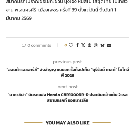
สมาคมรถโบราณขอเชิญชวน นุ่งโจง ห่มสไบ ใส่ชุดไทย ไปเที่ยว
งาน พระนครคีรี-เมืองเพชร ครั้งที่ 39 ตั้งแต่วันนี้ ถึงวันที่ 1
มีนาคม 2569
0 comments
0
previous post
“ฮอนด้า เอชอาร์ซี” ส่งสัญญาณบวก รั้งท็อปเท็น “บุรีรัมย์ เทสต์” โมโตจี
พี 2026
next post
“นากาชิม่า” บิดรถแข่ง Honda CBR1000RR-R ประเดิมคว้าแต้ม 2 เรซ
สนามแรกที่ ออสเตรเลีย
YOU MAY ALSO LIKE