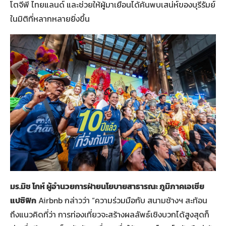
โตจีพี ไทยแลนด์ และช่วยให้ผู้มาเยือนได้ค้นพบเสน่ห์ของบุรีรัมย์
ในมิติที่หลากหลายยิ่งขึ้น
มร.มิช โกห์ ผู้อำนวยการฝ่ายนโยบายสาธารณะ ภูมิภาคเอเชีย
แปซิฟิก
Airbnb กล่าวว่า “ความร่วมมือกับ สนามช้างฯ สะท้อน
ถึงแนวคิดที่ว่า การท่องเที่ยวจะสร้างผลลัพธ์เชิงบวกได้สูงสุดก็