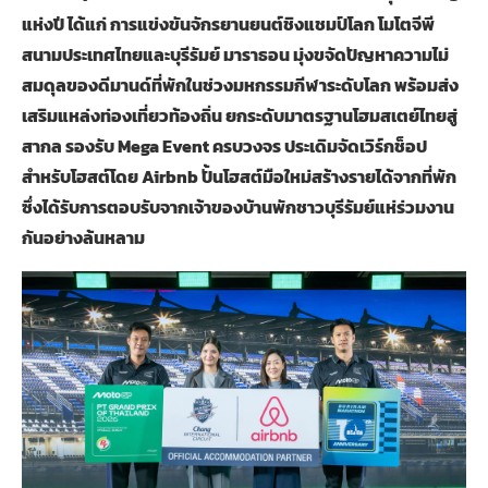
แห่งปี ได้แก่ การแข่งขันจักรยานยนต์ชิงแชมป์โลก โมโตจีพี
สนามประเทศไทยและบุรีรัมย์ มาราธอน มุ่งขจัดปัญหาความไม่
สมดุลของดีมานด์ที่พักในช่วงมหกรรมกีฬาระดับโลก พร้อมส่ง
เสริมแหล่งท่องเที่ยวท้องถิ่น ยกระดับมาตรฐานโฮมสเตย์ไทยสู่
สากล รองรับ Mega Event ครบวงจร ประเดิมจัดเวิร์กช็อป
สำหรับโฮสต์โดย Airbnb ปั้นโฮสต์มือใหม่สร้างรายได้จากที่พัก
ซึ่งได้รับการตอบรับจากเจ้าของบ้านพักชาวบุรีรัมย์แห่ร่วมงาน
กันอย่างล้นหลาม