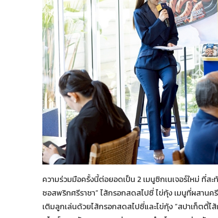
ความร่วมมือครั้งนี้ต่อยอดเป็น 2 เมนูซิกเนเจอร์ใหม่ ที่
ซอสพริกศรีราชา” ไส้กรอกสดสไปซี่ ไข่กุ้ง เมนูที่ผสา
เติมลูกเล่นด้วยไส้กรอกสดสไปซี่และไข่กุ้ง “สปาเก็ตตี้ไ