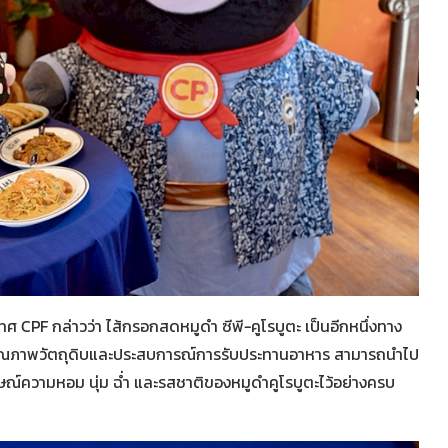
ทศ CPF กล่าวว่า ไส้กรอกสดหมูดำ ซีพี-คูโรบูตะ เป็นอีกหนึ่งทาง
ับคุณภาพวัตถุดิบและประสบการณ์การรับประทานอาหาร สามารถนำไป
ณ์ความหอม นุ่ม ฉ่ำ และรสชาติของหมูดำคูโรบูตะไว้อย่างครบ