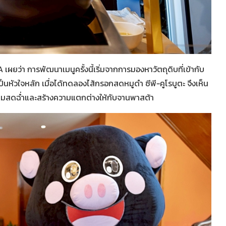
เผยว่า การพัฒนาเมนูครั้งนี้เริ่มจากการมองหาวัตถุดิบที่เข้ากับ
นหัวใจหลัก เมื่อได้ทดลองไส้กรอกสดหมูดำ ซีพี-คูโรบูตะ จึงเห็น
ความสดฉ่ำและสร้างความแตกต่างให้กับจานพาสต้า