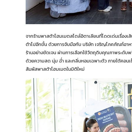
จากร้านพาสต้าโฮมเมตสไตล์อิตาเลียนที่โดดเด่นเรื่
ต้าไปอีกขั้น ด้วยการจับมือกับ บริษัท เจริญโภคภัณฑ์อา
ร้านอย่างชัดเจน ผ่านการเลือกใช้วัตถุดิบคุณภาพระดับพร
ด้วยความสด นุ่ม ฉ่ำ และกลิ่นหอมเฉพาะตัว ภายใต้คอนเ
สัมผัสพาสต้าโฮมเมตในมิติใหม่