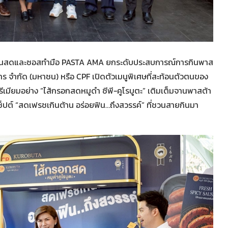
องเส้นสดและซอสทำมือ PASTA AMA ยกระดับประสบการณ์การกินพาส
หาร จำกัด (มหาชน) หรือ CPF เปิดตัวเมนูพิเศษที่สะท้อนตัวตนของ
ีเมียมอย่าง “ไส้กรอกสดหมูดำ ซีพี-คูโรบูตะ” เติมเต็มจานพาสต้า
ซ็ปต์ “สดเฟรชเกินต้าน อร่อยฟิน…ถึงสวรรค์” ที่ชวนสายกินมา