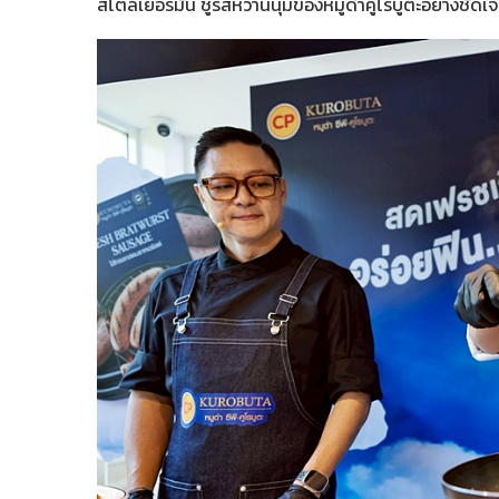
สไตล์เยอรมัน ชูรสหวานนุ่มของหมูดำคูโรบูตะอย่างชัดเ