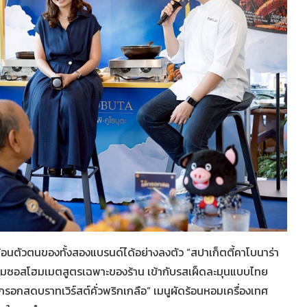
สะท้อนตัวตนของทั้งสองแบรนด์ได้อย่างลงตัว “สปาเก็ตตี้คาโบนาร่า
นครีมซอสโฮมเมตสูตรเฉพาะของร้าน เข้ากับรสเผ็ดละมุนแบบไทย
ส้กรอกสดบราทเวิร์สต์คั่วพริกเกลือ” เมนูผัดร้อนหอมเครื่องเทศ