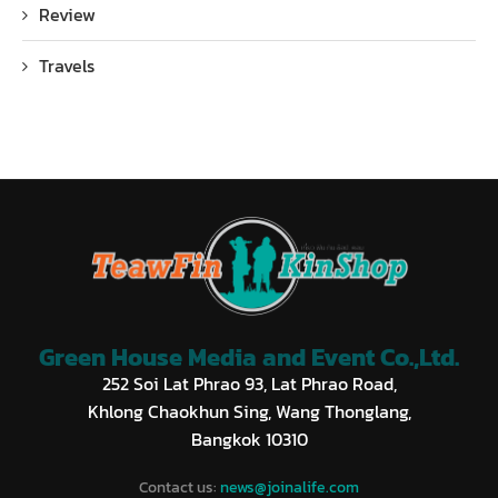
Review
Travels
Green House Media and Event Co.,Ltd.
252 Soi Lat Phrao 93, Lat Phrao Road,
Khlong Chaokhun Sing, Wang Thonglang,
Bangkok 10310
Contact us:
news@joinalife.com