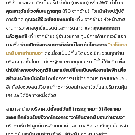
บริษัท แอสเสท เวิรด์ คอร์ป จำกัด (มหาชน) หรือ AWC นำโดย
คุณจารุวัลย์ วงศ์เจษฎาสกุล
(ที่ 3 จากซ้าย) หัวหน้าฝ่ายปฏิบัติ
การรีเทล
คุณอรศิริ อนันตมงคลชัย
(ที่ 2 จากซ้าย) หัวหน้าสาย
งานการวางกลยุทธ์แบรนด์และการตลาด และ
คุณเอกกฤตา
แก้วพูลศรี
(ที่ 1 จากซ้าย) ผู้อำนวยการ ศูนย์การค้าเกทเวย์ แอท
บางซื่อ
ร่วมเปิดกิจกรรมภารกิจรักษ์โลก กับโครงการ
“วาโก้บรา
เดย์ บราเก่าเราขอ”
ต่อเนื่องเป็นปีที่ 2 โดยขอเชิญชวนทุกท่าน
บริจาคชุดชั้นในเก่า ทั้งหญิงและชายทุกแบรนด์ที่ไม่ใช้แล้ว
เพื่อ
นำไปทำลายอย่างถูกวิธี และแปรเปลี่ยนเป็นพลังงานไฟฟ้า เพื่อ
สร้างประโยชน์ต่อไป
โดยโครงการฯ นี้ช่วยลดปริมาณขยะชุมชน
อีกทั้งยังช่วยลดปริมาณก๊าซคาร์บอนไดออกไซด์และปริมาณฝุ่น
PM 2.5 ได้อีกทางหนึ่งด้วย
สามารถนำมาบริจาคได้
ตั้งแต่วันที่ 1 กรกฎาคม– 31 สิงหาคม
2568 ที่กล่องรับบริจาคโครงการ “วาโก้บราเดย์ บราเก่าเราขอ”
บริเวณชั้น M ศูนย์การค้าเกทเวย์ แอท บางซื่อ รวมถึงศูนย์การค้า
เกทเวย์ เอกมัย ศูนย์การค้าพันธุ์ทิพย์ แอท งามวงศ์วาน