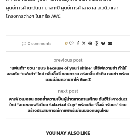
ศูนย์การค้าตะวันนา บางกะปิ ศูนย์การค้าลาซาล อเวนิว และ
โครงการต่างๆ ในเครือ AWC
0 comments
0
previous post
“แฟนต้า” ชวน “BUS because of you i shine” เสิร์ฟความซ่า ท้าให้
ลองกับ “แฟนต้า” ใหม่ กลิ่นลิ้นจี่ หอมหวาน อร่อยจึ้ง ตัวตึง เจนซ่า พร้อม
เติมสีสันความซ่าให้ Gen Z
next post
คาเฟ่ อเมซอน ตอกย้ำความเป็นผู้นำตลาดกาแฟไทย ดันฮีโร่ Product
ใหม่ “อเมซอนพรีเมียม Selected Cup” พร้อมดึง “อิ้งค์ วรันธร” ร่วม
สร้างประสบการณ์กาแฟพรีเมียมของคนรุ่นใหม่
YOU MAY ALSO LIKE