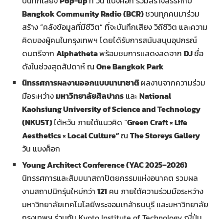
บันทึกเสียง
Pop-up
ที่ วัน แบงค็อก ร่วมสร้างสรรค์กับ
Bangkok Community Radio (BCR)
ชวนทุกคนมาร่วม
สร้าง “คลังข้อมูลที่มีชีวิต” ที่จะบันทึกเสียง วิถีชีวิต และความ
คิดของผู้คนในกรุงเทพฯ โดยได้รับการสนับสนุนอุปกรณ์
ดนตรีจาก
Alphatheta
พร้อมชมการแสดงสดจาก
DJ
ชื่อ
ดังในช่วงสุดสัปดาห์ ณ
One Bangkok Park
นิทรรศการผลงานออกแบบนานาชาติ
ผลงานจากความร่วม
มือระหว่าง
มหาวิทยาลัยศิลปากร
และ
National
Kaohsiung University of Science and Technology
(NKUST)
ไต้หวัน ภายใต้แนวคิด “
Green Craft × Life
Aesthetics × Local Culture”
ณ
The Storeys Gallery
วัน แบงค็อก
Young Architect Conference (YAC
2025–2026
)
นิทรรศการและสัมมนาสถาปัตยกรรมแห่งอนาคต รวมผล
งานสถาปนิกรุ่นใหม่กว่า
121
คน ภายใต้ความร่วมมือระหว่าง
มหาวิทยาลัยเทคโนโลยีพระจอมเกล้าธนบุรี และมหาวิทยาลัย
กรุงเทพฯ ร่วมกับ Kyoto Institute of Technology ญี่ปุ่น