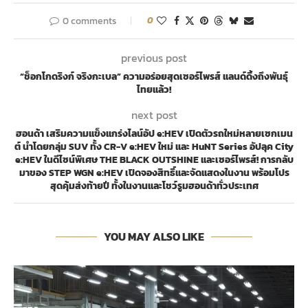
0 comments
0
previous post
“ช็อกโกดริงก์ จริงกะเบล” ความอร่อยสุดเซอร์ไพรส์ แลนด์ดิ้งถึงพันธุ์
ไทยแล้ว!
next post
ฮอนด้า เสริมความแข็งแกร่งไลน์อัป e:HEV เปิดตัวรถใหม่หลายเซกเมน
ต์ นำโดยกลุ่ม SUV ทั้ง CR-V e:HEV ใหม่ และ HuNT Series อัปลุค City
e:HEV ในดีไซน์พิเศษ THE BLACK OUTSHINE และเซอร์ไพรส์! การกลับ
มาของ STEP WGN e:HEV เปิดจองสิทธิ์และจัดแสดงในงาน พร้อมโปร
สุดคุ้มส่งท้ายปี ทั้งในงานและโชว์รูมฮอนด้าทั่วประเทศ
YOU MAY ALSO LIKE