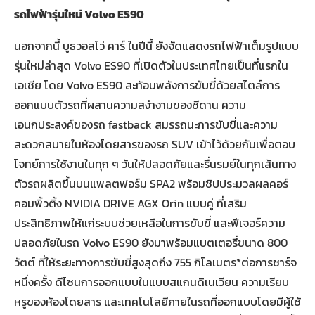
รถไฟฟ้ารุ่นใหม่ Volvo ES90
นอกจากนี้ บูธวอลโว่ คาร์ ในปีนี้ ยังจัดแสดงรถไฟฟ้าเต็มรูปแบบ
รุ่นใหม่ล่าสุด Volvo ES90 ที่เปิดตัวในประเทศไทยเป็นที่แรกใน
เอเชีย โดย Volvo ES90 สะท้อนพลังการขับขี่ด้วยสไตล์การ
ออกแบบตัวรถที่ผสานความสง่างามของซีดาน ความ
เอนกประสงค์ของรถ fastback สมรรถนะการขับขี่และความ
สะดวกสบายในห้องโดยสารของรถ SUV เข้าไว้ด้วยกันเพื่อตอบ
โจทย์การใช้งานในทุก ๆ วันให้ปลอดภัยและรื่นรมย์ในทุกเส้นทาง
ตัวรถผลิตขึ้นบนแพลตฟอร์ม SPA2 พร้อมชิปประมวลผลคอร์
คอมพิ้วติ้ง NVIDIA DRIVE AGX Orin แบบคู่ ที่เสริม
ประสิทธิภาพให้แก่ระบบช่วยเหลือในการขับขี่ และฟีเจอร์ความ
ปลอดภัยในรถ Volvo ES90 ยังมาพร้อมแบตเตอรี่ขนาด 800
วัตต์ ที่ให้ระยะทางการขับขี่สูงสุดถึง 755 กิโลเมตร*ต่อการชาร์จ
หนึ่งครั้ง ดีไซนการออกแบบในแบบสแกนดิเนเวียน ความเรียบ
หรูของห้องโดยสาร และเทคโนโลยีภายในรถที่ออกแบบโดยมีผู้ใช้