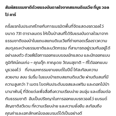
สัมผัสธรรมชาติด้วยแรงบันดาลใจจากสแกนดิเนเวีย ที่บูธ วอล
โว่ คาร์
ครั้งแรกในประเทศไทยกับการเนรมิตพื้นที่จัดแสดงรถวอลโว่
ขนาด 731 ตารางเมตร ให้เป็นป่าสนที่ได้รับแรงบันดาลใจมาจาก
ธรรมชาติของป่าในแถบสแกนดิเนเวียที่ถ่ายทอดเรื่องราวความ
สมดุลระหว่างธรรมชาติและนวัตกรรม ที่สามารถอยู่รวมกันอยู่ได้
อย่างลงตัว ด้วยฝีมือการออกแบบของนักแสดง และนักออกแบบ
ภูมิทัศน์คนเก่ง – คุณดุ๊ก ภาณุเดช วัฒนสุชาติ – ที่ได้ออกแบบ
บูธวอลโว่ ที่งานมหกรรมยานยนต์ในปีนี้ ให้สะท้อนความ
สวยงาม สงบ ร่มรื่น ในแบบป่าแถบสแกนดิเนเวีย ผ่านต้นสนที่มี
ความสูงกว่า 7 เมตร โขดหินประดับมอสและเฟริน และดอกไม้ป่า
นานาพันธุ์ ที่จัดแต่งเพื่อสื่อถึงความเรียบง่าย อบอุ่น และเชื่อมต่อ
กับธรรมชาติ อันเป็นปรัชญาในการออกแบบรถวอลโว่ แบรนด์
สัญชาติสวีเดน ที่ความเรียบง่าย และความยั่งยืน สะท้อนถึง
คุณค่าและเอกลักษณ์ของแบรนด์ได้เป็นอย่างดี