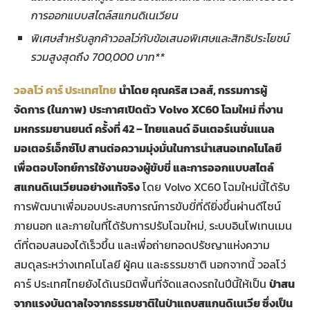
การออกแบบสไตล์สแกนดิเนเวียน
พิเศษสำหรับลูกค้าวอลโว่กับข้อเสนอพิเศษและสิทธิประโยชน์
รวมสูงสุดถึง 700,000 บาท**
วอลโว่ คาร์ ประเทศไทย
นำโดย คุณคริส เวลส์
, กรรมการผู้
จัดการ (ในภาพ)
ประกาศเปิดตัว Volvo XC60 โฉมใหม่ ที่งาน
มหกรรมยานยนต์ ครั้งที่ 42 – ไทยแลนด์ อินเตอร์เนชั่นแนล
มอเตอร์เอ็กซ์โป
สานต่อความมุ่งมั่นในการนำเสนอเทคโนโลยี
เพื่อตอบโจทย์การใช้งานของผู้ขับขี่ และการออกแบบสไตล์
สแกนดิเนเวียนอย่างแท้จริง
โดย Volvo XC60 โฉมใหม่นี้ได้รับ
การพัฒนาเพื่อมอบประสบการณ์การขับขี่ที่ดียิ่งขึ้นผ่านดีไซน์
ภายนอก และภายในที่ได้รับการปรับโฉมใหม่, ระบบอินโฟเทนเมน
ต์ที่ตอบสนองได้เร็วขึ้น และเพื่อถ่ายทอดปรัชญาแห่งความ
สมดุลระหว่างเทคโนโลยี ผู้คน และธรรมชาติ นอกจากนี้ วอลโว่
คาร์ ประเทศไทยยังได้เนรมิตพื้นที่จัดแสดงรถในปีนี้ให้เป็น
ป่าสน
จากแรงบันดาลใจจากธรรมชาติในป่าแถบสแกนดิเนเวีย ซึ่งเป็น