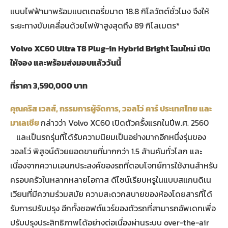
แบบไฟฟ้ามาพร้อมแบตเตอรี่ขนาด 18.8 กิโลวัตต์ชั่วโมง จึงให้
ระยะทางขับเคลื่อนด้วยไฟฟ้าสูงสุดถึง 89 กิโลเมตร*
Volvo XC60 Ultra T8 Plug-in Hybrid Bright โฉมใหม่ เปิด
ให้จอง และพร้อมส่งมอบแล้ววันนี้
ที่ราคา
3,590,000 บาท
คุณคริส เวลส์, กรรมการผู้จัดการ, วอลโว่ คาร์ ประเทศไทย และ
มาเลเชีย
กล่าวว่า Volvo XC60 เปิดตัวครั้งแรกในปีพ.ศ. 2560
และเป็นรถรุ่นที่ได้รับความนิยมเป็นอย่างมากอีกหนึ่งรุ่นของ
วอลโว่ พิสูจน์ด้วยยอดขายที่มากกว่า 1.5 ล้านคันทั่วโลก และ
เนื่องจากความเอนกประสงค์ของรถที่ตอบโจทย์การใช้งานสำหรับ
ครอบครัวในหลากหลายโอกาส ดีไซน์เรียบหรูในแบบสแกนดิเน
เวียนที่มีความร่วมสมัย ความสะดวกสบายของห้องโดยสารที่ได้
รับการปรับปรุง อีกทั้งซอฟต์แวร์ของตัวรถที่สามารถอัพเดทเพื่อ
ปรับปรุงประสิทธิภาพได้อย่างต่อเนื่องผ่านระบบ over-the-air