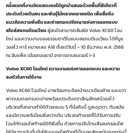
ครั้งแรกที่งานจัดแสดงรถได้ถูกนำเสนอด้วยพื้นที่สีเขียวที่
ประดับด้วยต้นสน และพันธุ์ไม้หลากหลายชนิด เพื่อสื่อถึง
แนวคิดความยั่งยืน และถ่ายทอดปรัชญาแห่งการออกแบบ
สไตล์สแกนดิเนเวียน
ผู้สนใจสามารถสัมผัส Volvo XC60 โฉม
ใหม่ และความงามของธรรมชาติในแบบสแกนดิเนเวียน ได้ที่บูธ
วอลโว่ คาร์ หมายเลข A18 ตั้งแต่วันนี้ – 10 ธันวาคม พ.ศ. 2568
ณ อิมแพ็ค เมืองทองธานี อาคารชาเลนเจอร์ 1-3
Volvo XC60 โฉมใหม่ ความงามแห่งการออกแบบ และความ
ลงตัวในการใช้งาน
Volvo XC60 โฉมใหม่ มาพร้อมกระจังหน้าแนวเฉียงซ้าย และขวา
พาดบนตะแกรงตะข่ายพร้อมประดับตราสัญลักษณ์วอลโว่
บริเวณกึ่งกลางทำให้ตัวรถแบบ 5 ที่นั่งคันนี้ ดูสะดุดตา, ทันสมัย
และมีความพรีเมียมยิ่งกว่าเดิม บริเวณท้ายรถก็ได้รับการปรับ
โฉมให้กรอบไฟท้ายมีมิติยิ่งขึ้น ด้วยการปรับโทนสีรอบกรอบไฟ
ให้มีความเข้มขึ้นจึงให้มุมมองไฟท้ายที่เป็นเอกลักษณ์ของรถรุ่นนี้