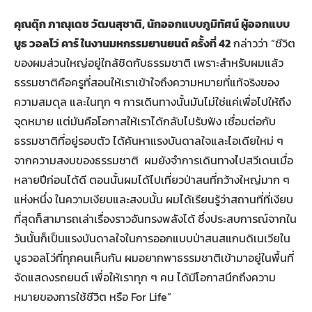
คุณดุ๊ก ภาณุเดช วัฒนสุชาติ, นักออกแบบภูมิทัศน์ ผู้ออกแบบ
บูธ วอลโว่ คาร์ ในงานมหกรรมยานยนต์ ครั้งที่ 42
กล่าวว่า “ชีวิต
ของผมส่วนใหญ่อยู่ใกล้ชิดกับธรรมชาติ เพราะสำหรับผมแล้ว
ธรรมชาติคือครูที่สอนให้เราเข้าใจถึงความหมายที่แท้จริงของ
ความสมดุล และในทุก ๆ การเดินทางนั้นมันไม่ใช่แค่เพื่อไปให้ถึง
จุดหมาย แต่มันคือโอกาสให้เราได้กลับไปรับฟัง เชื่อมต่อกับ
ธรรมชาติที่อยู่รอบตัว ได้ค้นหาแรงบันดาลใจและไอเดียใหม่ ๆ
จากความสงบของธรรมชาติ ผมยังจำการเดินทางไปสวีเดนเมื่อ
หลายปีก่อนได้ดี ตอนนั้นผมได้ไปเที่ยวป่าสนที่กว้างใหญ่มาก ๆ
แห่งหนึ่ง ในความเงียบและสงบนั้น ผมได้เรียนรู้ว่าสถานที่ที่เงียบ
ที่สุดก็สามารถเล่าเรื่องราวอันทรงพลังได้ ซึ่งประสบการณ์จากใน
วันนั้นก็เป็นแรงบันดาลใจในการออกแบบป่าสนสแกนดิเนเวียใน
บูธวอลโว่ที่ทุกคนเห็นกัน ผมอยากพาธรรมชาติเข้ามาอยู่ในพื้นที่
จัดแสดงรถยนต์ เพื่อให้เราทุก ๆ คน ได้มีโอกาสนึกถึงความ
หมายของการใช้ชีวิต หรือ For Life”