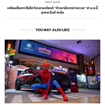
next post
เตรียมตื่นตา! ตื่นใจ! โขนรามเกียรติ “ท้าวมาลีวราชว่าความ” 21 ม.ค.นี้
@พาราไดซ์ พาร์ค
YOU MAY ALSO LIKE