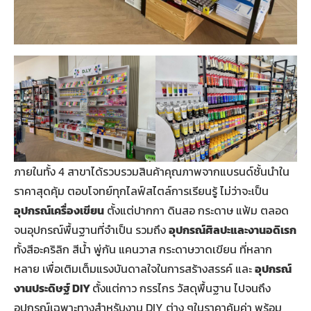
ภายในทั้ง 4 สาขาได้รวบรวมสินค้าคุณภาพจากแบรนด์ชั้นนำใน
ราคาสุดคุ้ม ตอบโจทย์ทุกไลฟ์สไตล์การเรียนรู้ ไม่ว่าจะเป็น
อุปกรณ์เครื่องเขียน
ตั้งแต่ปากกา ดินสอ กระดาษ แฟ้ม ตลอด
จนอุปกรณ์พื้นฐานที่จำเป็น รวมถึง
อุปกรณ์ศิลปะและงานอดิเรก
ทั้งสีอะคริลิก สีน้ำ พู่กัน แคนวาส กระดาษวาดเขียน ที่หลาก
หลาย เพื่อเติมเต็มแรงบันดาลใจในการสร้างสรรค์ และ
อุปกรณ์
งานประดิษฐ์
DIY
ตั้งแต่กาว กรรไกร วัสดุพื้นฐาน ไปจนถึง
อุปกรณ์เฉพาะทางสำหรับงาน DIY ต่าง ๆในราคาคุ้มค่า พร้อม