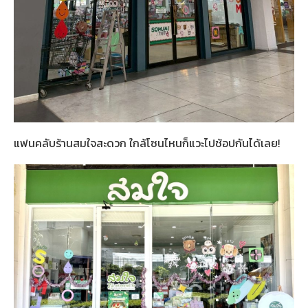
แฟนคลับร้านสมใจสะดวก ใกล้โซนไหนก็แวะไปช้อปกันได้เลย!