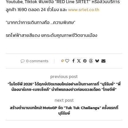
Youtube, Tiktok พิมพ์ชื่อ “RED Line SRTET” หรือส่วนบริการ
ลูกค้า 1690 ตลอด 24 ชั่วโมง และ
www.srtet.co.th
“มากกว่าการเดินทางคือ …ความพิเศษ”
รถไฟฟ้าสายสีแดง ยกระดับคุณภาพชีวิตชานเมือง
0 comments
0
previous post
“โมโตจีพี 2026” ได้ฤกษ์เปิดเทอมใหม่อย่างเป็นทางการที่ “บุรีรัมย์” “พี่
น้องมาร์เกซ-เบซเซ็คคี” นำทัพแถลงข่าวก่อนดวลเดือด “ไทยจีพี”
next post
สร้างตำนานบทใหม่! MotoGP จัด “Tuk Tuk Challenge” ครั้งแรกที่
บุรีรัมย์