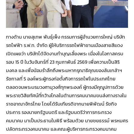
ทางด้าน นายสุเทพ พันธุ์เพ็ง กรรมการผู้อำนวยการใหญ่ บริษัท
รถไฟฟ้า ร.ฟ.ท. จำกัด ผู้ให้บริการรถไฟฟ้าชานเมืองสายสีแดง
เปิดเผยว่า บริษัทได้จัดงานทำบุญเลี้ยงพระ เนื่องในโอกาสครบ
รอบ 15 ปี ในวันจันทร์ที่ 23 กุมภาพันธ์ 2569 เพื่อความเป็นสิริ
มงคล และเพื่อน้อมรำลึกถึงพระมหากรุณาธิคุณของล้นเกล้าฯ
รัชกาลที่ 5 องค์พระผู้ทรงก่อตั้งกิจการรถไฟในประเทศไทย
ตลอดจนพระบรมวงศานุวงศ์ทุกพระองค์ ผู้ทรงมีคุณูปการด้วย
พระราชวิสัยทัศน์ที่กว้างไกลในด้านการคมนาคมขนส่งทางรางใน
ราชอาณาจักรไทย โดยได้รับเกียรติจากนายพิพัฒน์ รัชกิจ
ประการ รองนายกรัฐมนตรี และรัฐมนตรีว่าการกระทรวง
คมนาคม มาเป็นประธานในพิธี พร้อมด้วย นายชยธรรม์ พรหมศร
ปลัดกระทรวงคมนาคม และคณะผู้บริหารกระทรวงคมนาคม