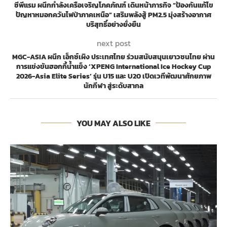
ซีพีแรม ผนึกกำลังเครือเจริญโภคภัณฑ์ เดินหน้าภารกิจ “ป้องกันแก้ไข
ปัญหาหมอกควันไฟป่าภาคเหนือ” เสริมพลังสู้ PM2.5 มุ่งสร้างอากาศ
บริสุทธิ์อย่างยั่งยืน
next post
MGC-ASIA ผนึก เอ็กซ์เผิง ประเทศไทย ร่วมสนับสนุนเยาวชนไทย ผ่าน
การแข่งขันฮอกกี้น้ำแข็ง ‘XPENG International Ice Hockey Cup
2026-Asia Elite Series’ รุ่น U15 และ U20 เปิดเวทีพัฒนาศักยภาพ
นักกีฬา สู่ระดับสากล
YOU MAY ALSO LIKE