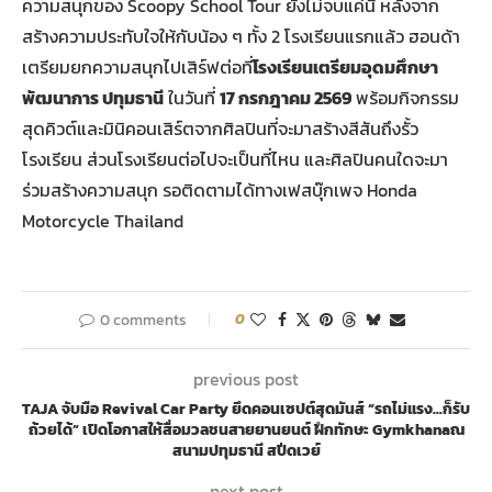
ความสนุกของ Scoopy School Tour ยังไม่จบแค่นี้ หลังจาก
สร้างความประทับใจให้กับน้อง ๆ ทั้ง 2 โรงเรียนแรกแล้ว ฮอนด้า
เตรียมยกความสนุกไปเสิร์ฟต่อที่
โรงเรียนเตรียมอุดมศึกษา
พัฒนาการ ปทุมธานี
ในวันที่
17 กรกฎาคม 2569
พร้อมกิจกรรม
สุดคิวต์และมินิคอนเสิร์ตจากศิลปินที่จะมาสร้างสีสันถึงรั้ว
โรงเรียน ส่วนโรงเรียนต่อไปจะเป็นที่ไหน และศิลปินคนใดจะมา
ร่วมสร้างความสนุก รอติดตามได้ทางเฟสบุ๊กเพจ Honda
Motorcycle Thailand
0 comments
0
previous post
TAJA จับมือ Revival Car Party ยึดคอนเซปต์สุดมันส์ “รถไม่แรง…ก็รับ
ถ้วยได้” เปิดโอกาสให้สื่อมวลชนสายยานยนต์ ฝึกทักษะ Gymkhanaณ
สนามปทุมธานี สปีดเวย์
next post