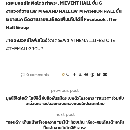
เดอะมอลล์ไลฟ์สโตร์ ท่าพระ , M EVENT HALL ชั้น G
งามวงศ์วาน และ M GRAND HALL และ M FASHION HALL ชั้น
G บางแค ติดตามรายละเอียดเพิ่มเติมได้ที่ Facebook : The
Mall Group
#
เดอะมอลล์ไลฟ์สโตร์
วัดเดอะเฟส
#THEMALLLIFESTORE
#THEMALLGROUP
0 comments
0
previous post
มูลนิธิโตโยต้า โมบิลิตี้ จับมือพันธมิตร เปิดตัวโครงการ “TRUST” ร่วมขับ
เคลื่อนความปลอดภัยบนท้องถนนในประเทศไทย
next post
“ฮอนด้า” เดินหน้าสร้างผลงาน “มารินี” ท็อปเท็น “ก้อง-สมเกียรติ” อาร์ม
ปั๊มเล่นงาน โมโตจีพี เฮเรซ