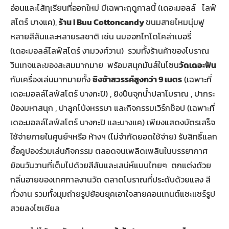
อ่อนและไส้ทุเรียนที่ออกใหม่ มีเฉพาะฤดูกาลนี้ (เดอะมอลล์ ไลฟ์
สโตร์ บางแค),
ร้าน I Buu Cottoncandy
ขนมสายไหมนุ่มฟู
หลายสีสันและหลายรสชาติ เช่น นมฮอกไกโดโคล่าเบอรี่
(เดอะมอลล์ไลฟ์สโตร์ งามวงศ์วาน) รวมทั้งร้านค้าของโบราณ
วินเทจและของสะสมมากมาย พร้อมสนุกมันส์ในโซน
วัดเดอะฟัน
กับเครื่องเล่นมากมายทั้ง
ชิงช้าสวรรค์สูงกว่า 9 เมตร
(เฉพาะที่
เดอะมอลล์ไลฟ์สโตร์ บางกะปิ) , ยิงปืนจุกน้ำปลาโบราณ , ปากระ
ป๋องมหาสนุก , ปาลูกโป่งหรรษา และกิจกรรมเวิร์กช็อป (เฉพาะที่
เดอะมอลล์ไลฟ์สโตร์ บางกะปิ และบางแค) เพียงแสดงบัตรเสร็จ
ใช้จ่ายภายในศูนย์ฯหรือ ห้างฯ (ไม่จำกัดยอดใช้จ่าย) รับสิทธิ์แลก
ซื้อคูปองร่วมเล่นกิจกรรม ตลอดจนเพลิดเพลินในบรรยากาศ
ย้อนวันวานที่เต็มไปด้วยสีสันและเสน่ห์แบบไทยๆ ​ ตกแต่งด้วย
กลิ่นอายของเทศกาลงานวัด ตลาดโบราณที่ประดับด้วยแสง สี
ทั่วงาน รวมทั้งมุมถ่ายรูปย้อนยุคเอาใจสายคอนเทนต์แชะแชร์รูป
สวยลงโซเชียล