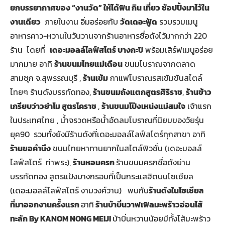
ยกบรรยากาศของ “งานวัด” ให้ได้ฟิน กิน เที่ยว ช้อปปิ้งมาไว้ใน
งานเดียว
ภายในงาน อิ่มอร่อยกับ
วัดเดอะฟู้ด
รวบรวมเมนู
อาหารคาว-หวานในวันวานจากร้านอาหารชื่อดังไว้มากกว่า 220
ร้าน โดยที่
เดอะมอลล์ไลฟ์สโตร์ บางกะปิ
พร้อมเสิร์ฟเมนูอร่อย
มากมาย อาทิ
ร้านขนมไทยแม่เดือน
ขนมโบราณจากตลาด
สามชุก จ.สุพรรณบุรี ,
ร้านเข้ม
กาแฟโบราณรสเข้มข้นสไตล์
ไทยๆ ร้านดังบรรทัดทอง,
ร้านขนมถังแตกสูตรศิริราช
,
ร้านข้าว
เกรียบว่าวย่าโม สูตรโคราช
,
ร้านขนมโป๊งเหน่งแม่สมใจ
เจ้าแรก
ในประเทศไทย , น้ำจรวดหรือน้ำอัดลมโบราณที่นิยมของวัยรุ่น
ยุค90 รวมทั้งยังมีร้านดังที่เดอะมอลล์ไลฟ์สโตร์ทุกสาขา อาทิ
ร้านขอคำนึง
ขนมไทยหาทานยากในสไตล์ฟิวชั่น (เดอะมอลล์
ไลฟ์สโตร์ ท่าพระ),
ร้านหอมครก
ร้านขนมครกชื่อดังย่าน
บรรทัดทอง สูตรแป้งบางกรอบที่เป็นกระแสฮิตบนโซเชียล
(เดอะมอลล์ไลฟ์สโตร์ งามวงศ์วาน) พบกับ
ร้านดังในโซเชียล
ที่มาออกงานครั้งแรก
อาทิ
ร้านบ้าบิ่นวาฟเฟิลมะพร้าวอ่อนไส้
ทะลัก By KANOM NONG MEIJI
บ้าบิ่นหวานน้อยมีทั้งไส้มะพร้าว