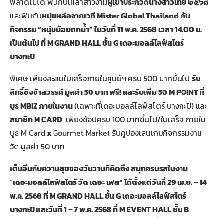
พลาดไม่ได้ พบกับเหล่าสาวงาม
ผู้เข้าประกวดนางสาวไทย ๒๕๖๘
และฟินกับ
หนุ่มหล่อจากเวที
Mister Global Thailand
กับ
กิจกรรม “หนุ่มน้อยตกน้ำ”
ในวันที่ 11 พ.ค. 2568 เวลา
14.00 น.
เป็นต้นไป ที่ M GRAND HALL ชั้น G เดอะมอลล์ไลฟ์สโตร์
บางกะปิ
พิเศษ เพียงสะสมใบเสร็จภายในศูนย์ฯ ครบ 500 บาทขึ้นไป
รับ
สิทธิ์ชิงช้าสวรรค์ มูลค่า
50 บาท ฟรี! และรับเพิ่ม 50 M POINT ที่
บูธ MBIZ ภายในงาน
(เฉพาะที่เดอะมอลล์ไลฟ์สโตร์ บางกะปิ) และ
สมาชิก
M CARD
​
เพียงช้อปครบ 100 บาทขึ้นไป/ใบเสร็จ ภายใน
บูธ M Card
x
Gourmet Market รับคูปองเล่นเกมกิจกรรมงาน
วัด มูลค่า 50 บาท
เต็มอิ่มกับความสุขของวันวานที่คิดถึง สนุกครบรสในงาน
“
เดอะมอลล์ไลฟ์สโตร์ วัด เดอะ เฟส
” ได้
ตั้งแต่วันที่
29 เม.ย. – 14
พ.ค. 2568
ที่
M GRAND HALL ชั้น G เดอะมอลล์ไลฟ์สโตร์
บางกะปิ และวันที่ 1 – 7 พ.ค. 2568 ที่ M EVENT HALL ชั้น B