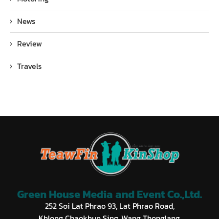
News
Review
Travels
Green House Media and Event Co.,Ltd.
252 Soi Lat Phrao 93, Lat Phrao Road,
Khlong Chaokhun Sing, Wang Thonglang,