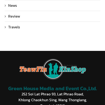
News
Review
Travels
Green House Media and Event Co.,Ltd.
252 Soi Lat Phrao 93, Lat Phrao Road,
Khlong Chaokhun Sing, Wang Thonglang,