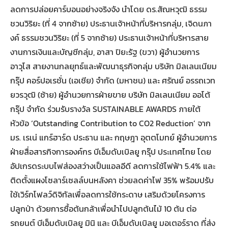
ลดการปล่อยคาร์บอนอย่างจริงจัง นำโดย ดร.สัณหวุฒิ ธรรม
ชวนวิริยะ (ที่ 4 จากซ้าย) ประธานเจ้าหน้าที่บริหารกลุ่ม, เจิดนภา
งค์ ธรรมชวนวิริยะ (ที่ 5 จากซ้าย) ประธานเจ้าหน้าที่บริหารสาย
งานการเงินและบัญชีกลุ่ม, อาสา ปิยะรัฐ (ขวา) ผู้อำนวยการ
อาวุโส สายงานกลยุทธ์และพัฒนาธุรกิจกลุ่ม บริษัท มิลเลนเนียม
กรุ๊ป คอร์ปอเรชั่น (เอเชีย) จำกัด (มหาชน) และ ศรัณย์ อรรถเวท
ยวรวุฒิ (ซ้าย) ผู้อำนวยการฝ่ายขาย บริษัท มิลเลนเนียม ออโต้
กรุ๊ป จำกัด ร่วมรับรางวัล SUSTAINABLE AWARDS ภายใต้
หัวข้อ ‘Outstanding Contribution to CO2 Reduction’ จาก
มร. เรเน่ แกร์ฮาร์ด ประธาน และ กฤษฎา อุตตโมทย์ ผู้อำนวยการ
ฝ่ายสื่อสารกิจการองค์กร บีเอ็มดับเบิลยู กรุ๊ป ประเทศไทย โดย
อัปเกรดระบบไฟส่องสว่างเป็นแอลอีดี ลดการใช้ไฟฟ้า 5.4% และ
ติดตั้งแผงโซลาร์เซลล์บนหลังคา ช่วยลดค่าไฟ 35% พร้อมปรับ
ใช้เวิร์กโฟลว์ดิจิทัลเพื่อลดการใช้กระดาษ เสริมด้วยโครงการ
ปลูกป่า ด้วยการซื้อต้นกล้าเพื่อนำไปปลูกต้นไม้ 10 ต้น ต่อ
รถยนต์ บีเอ็มดับเบิลยู มินิ และ บีเอ็มดับเบิลยู มอเตอร์ราด ที่ส่ง