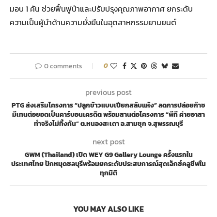
มอบ 1 คัน ช่วยฟื้นฟูป่าและปรับปรุงคุณภาพอากาศ ยกระดับ
ความเป็นผู้นำด้านความยั่งยืนในอุตสาหกรรมยานยนต์
0 comments
0
previous post
PTG ส่งเสริมโครงการ “ปลูกข้าวแบบเปียกสลับแห้ง” ลดการปล่อยก๊าซ
มีเทนต่อยอดเป็นคาร์บอนเครดิต พร้อมสานต่อโครงการ “พีที ค่ายอาสา
ทำจริงไม่ทิ้งกัน” ต.หนองสะเดา อ.สามชุก จ.สุพรรณบุรี
next post
GWM (Thailand) เปิด WEY G9 Gallery Lounge ครั้งแรกใน
ประเทศไทย ปักหมุดชลบุรีพร้อมยกระดับประสบการณ์สุดเอ็กซ์คลูซีฟใน
ทุกมิติ
YOU MAY ALSO LIKE