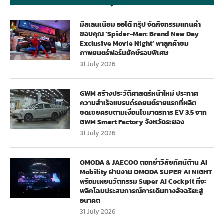
มิลเลนเนียม ออโต้ กรุ๊ป จัดกิจกรรมแทนคำ
ขอบคุณ ‘Spider-Man: Brand New Day
Exclusive Movie Night’ พาลูกค้าชม
ภาพยนตร์ฟอร์มยักษ์รอบพิเศษ
31 July 2026
GWM สร้างประวัติศาสตร์หน้าใหม่ ประกาศ
ความสำเร็จแบรนด์รถยนต์รายแรกที่ผลิต
ชดเชยครบตามเงื่อนไขมาตรการ EV 3.5 จาก
GWM Smart Factory จังหวัดระยอง
31 July 2026
OMODA & JAECOO ตอกย้ำวิสัยทัศน์ด้าน AI
Mobility ผ่านงาน OMODA SUPER AI NIGHT
พร้อมเผยนวัตกรรม Super AI Cockpit ที่จะ
พลิกโฉมประสบการณ์การเดินทางอัจฉริยะสู่
อนาคต
31 July 2026