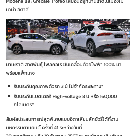
Modena และ Grecale Trofeo เสมือนอยู่ที่บ้านเกิดในเมืองโม
เดน่า อิตาลี
มาเซราติ สายพันธุ์ โฟลกอเร ขับเคลื่อนด้วยไฟฟ้า 100% มา
พร้อมแพ็กเกจ
รับประกันคุณภาพตัวรถ 3 ปี ไม่จำกัดระยะทาง*
รับประกันแบตเตอรี่ High-voltage 8 ปี หรือ 160,000
กิโลเมตร*
สัมผัสประสบการณ์สุดพิเศษแบบอิตาเลียนลักชัวรี่ได้ที่งาน
มหกรรมยานยนต์ ครั้งที่ 41 ระหว่างวันที่
30 พฤศจิกายน ถึง 10 ธันวาคม 2567 ณ ศูนย์แสดงสินค้าและ