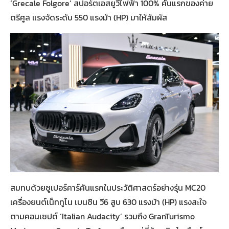
‘Grecale Folgore’ สปอร์ตเอสยูวีไฟฟ้า 100% คันแรกของค่าย
ตรีศูล แรงจัดระดับ 550 แรงม้า (HP) มาให้สัมผัส
สมทบด้วยซูเปอร์คาร์คันแรกในประวัติศาสตร์อย่างรุ่น MC20
เครื่องยนต์เน็ททูโน เบนซิน วี6 สูบ 630 แรงม้า (HP) แรงสะใจ
ตามคอนเซปต์ ‘Italian Audacity’ รวมถึง GranTurismo