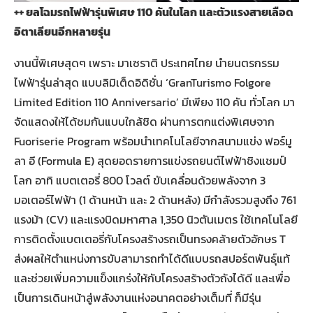
++ ยลโฉมรถไฟฟ้ารุ่นพิเศษ 110 คันในโลก และตัวแรงสายเลือด
อิตาเลียนอีกหลายรุ่น
งานนี้พิเศษสุดๆ เพราะ มาเซราติ ประเทศไทย นำยนตรกรรม
ไฟฟ้ารุ่นล่าสุด แบบลิมิเต็ดอิดิชั่น ‘GranTurismo Folgore
Limited Edition 110 Anniversario’ มีเพียง 110 คัน ทั่วโลก มา
จัดแสดงให้ได้ชมกันแบบใกล้ชิด ผ่านการตกแต่งพิเศษจาก
Fuoriserie Program พร้อมนำเทคโนโลยีจากสนามแข่ง ฟอร์มู
ลา อี (Formula E) สุดยอดรายการแข่งรถยนต์ไฟฟ้าชิงแชมป์
โลก อาทิ แบตเตอรี่ 800 โวลต์ ขับเคลื่อนด้วยพลังจาก 3
มอเตอร์ไฟฟ้า (1 ด้านหน้า และ 2 ด้านหลัง) มีกำลังรวมสูงถึง 761
แรงม้า (CV) และแรงบิดมหาศาล 1,350 นิวตันเมตร ใช้เทคโนโลยี
การติดตั้งแบตเตอรี่กับโครงสร้างรถเป็นทรงคล้ายตัวอักษร T
ส่งผลให้ตำแหน่งการขับสามารถทำได้ดีแบบรถสปอร์ตพันธุ์แท้
และช่วยเพิ่มความแข็งแกร่งให้กับโครงสร้างตัวถังได้ดี และเพื่อ
เป็นการเดินหน้าสู่พลังงานแห่งอนาคตอย่างเต็มที่ ก็มีรุ่น