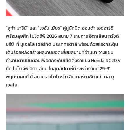
“ลูก้า มารินี” และ “โจอัน เมียร์” คู่หูนักบิด ฮอนด้า เอชอาร์ซี
พร้อมลุยศึก โมโตจีพี 2026 สนาม 7 รายการ อิตาเลียน กรังด์
ปรีซ์ ที่ มูเจลโล เซอร์กิต ประเทศอิตาลี พร้อมด้วยแรงกระตุ้น
เต็มร้อยหลังสร้างผลงานยอดเยี่ยมสนามที่ผ่านมา วางแผน
ทำงานตามขั้นตอนเพื่อยกระดับเซ็ตติ้งรถแข่ง Honda RC213V
ศึก โมโตจีพี อิตาเลียน ในสุดสัปดาห์นี้ ระหว่างวันที่ 29-31
พฤษภาคมนี้ ที่ สนาม ออโตโดรโม อินเตอร์นาซินาเล่ เดล มู
เจลโล