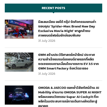
RECENT POSTS
มิลเลนเนียม ออโต้ กรุ๊ป จัดกิจกรรมแทนคำ
ขอบคุณ ‘Spider-Man: Brand New Day
Exclusive Movie Night’ พาลูกค้าชม
ภาพยนตร์ฟอร์มยักษ์รอบพิเศษ
31 July 2026
GWM สร้างประวัติศาสตร์หน้าใหม่ ประกาศ
ความสำเร็จแบรนด์รถยนต์รายแรกที่ผลิต
ชดเชยครบตามเงื่อนไขมาตรการ EV 3.5 จาก
GWM Smart Factory จังหวัดระยอง
31 July 2026
OMODA & JAECOO ตอกย้ำวิสัยทัศน์ด้าน AI
Mobility ผ่านงาน OMODA SUPER AI NIGHT
พร้อมเผยนวัตกรรม Super AI Cockpit ที่จะ
พลิกโฉมประสบการณ์การเดินทางอัจฉริยะสู่
อนาคต