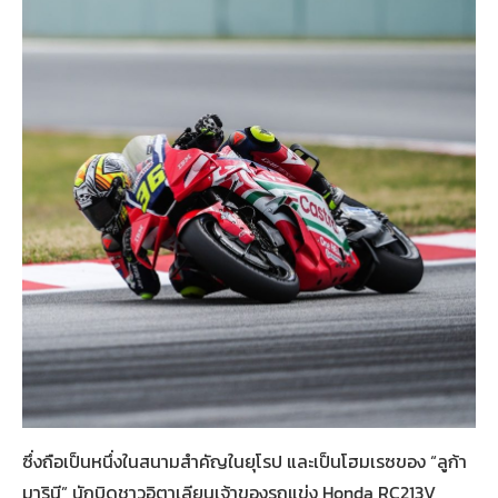
ซึ่งถือเป็นหนึ่งในสนามสำคัญในยุโรป และเป็นโฮมเรซของ “ลูก้า
มารินี” นักบิดชาวอิตาเลียนเจ้าของรถแข่ง Honda RC213V