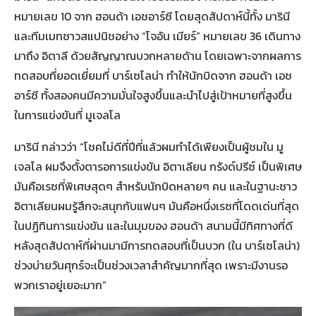
หมายเลข 10 จาก ฮอนด้า เอชอาร์ซี โดยสุดสัปดาห์นี้ทั้ง มารินี
และทีมเมทชาวสแปนิชอย่าง “โจอัน เมียร์” หมายเลข 36 เดินทาง
มาถึง อิตาลี ด้วยสัญญาณบวกหลายด้าน โดยเฉพาะจากผลการ
ทดสอบที่ยอดเยี่ยมที่ บาร์เซโลน่า ทำให้นักบิดจาก ฮอนด้า เอช
อาร์ซี ทั้งสองคนมีความมั่นใจสูงขึ้นและนำไปสู่เป้าหมายที่สูงขึ้น
ในการแข่งขันที่ มูเจลโล
มารินี กล่าวว่า “โชคไม่ดีที่ปีที่แล้วผมทำได้เพียงเป็นผู้ชมใน มู
เจลโล ผมจึงตั้งตารอการแข่งขัน อิตาเลียน กรังด์ปรีซ์ เป็นพิเศษ
มันคือเรซที่พิเศษสุดๆ สำหรับนักบิดหลายๆ คน และในฐานะชาว
อิตาเลียนผมรู้สึกจะสนุกกับแฟนๆ มันคือหนึ่งเรซที่โดดเด่นที่สุด
ในปฏิทินการแข่งขัน และในมุมของ ฮอนด้า สนามนี้มีทิศทางที่ดี
หลังสุดสัปดาห์ที่ผ่านมามีการทดสอบที่เป็นบวก (ใน บาร์เซโลน่า)
ช่วงบ่ายวันศุกร์จะเป็นช่วงเวลาสำคัญมากที่สุด เพราะมีงานรอ
พวกเราอยู่เยอะมาก”