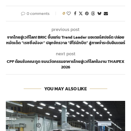
0 comments
0
previous post
จากไทยสู่เวทีโลก! BRIC ขึ้นแท่น Trend Leader มอเตอร์สปอร์ต ปล่อย
หมัดเด็ด “เรซซิ่งมังงะ” ปลุกจักรวาล “ฮีโร่นักบิด” สู่ภาพจำระดับอินเตอร์
next post
CPF ต้อนรับคณะทูต ชมนวัตกรรมอาหารไทยสู่เวทีโลกในงาน THAIFEX
2026
YOU MAY ALSO LIKE