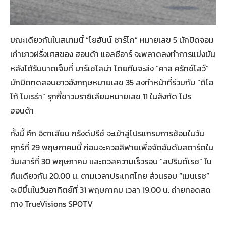
ขณะเดียวกันในสนามนี้ “โยฮันน์ ซาร์โก” หมายเลข 5 นักบิดจอม
เก๋าชาวฝรั่งเศสของ ฮอนด้า แอลซีอาร์ จะพลาดลงทำการแข่งขัน
หลังได้รับบาดเจ็บที่ บาร์เซโลน่า โดยทีมจะส่ง “คาล ครัทช์โลว์”
นักบิดทดสอบชาวอังกฤษหมายเลข 35 ลงทำหน้าที่ร่วมกับ “ดิโอ
โก้ โมเรร่า” รุกกี้ชาวบราซิเลียนหมายเลข 11 ในสังกัด โปร
ฮอนด้า
ทั้งนี้ ศึก อิตาเลียน กรังด์ปรีซ์ จะเข้าสู่โปรแกรมการซ้อมในวัน
ศุกร์ที่ 29 พฤษภาคมนี้ ก่อนจะควอลิฟายเพื่อจัดอันดับสตาร์ตใน
วันเสาร์ที่ 30 พฤษภาคม และดวลความเร็วรอบ “สปรินต์เรซ” ใน
คืนเดียวกัน 20.00 น. ตามเวลาประเทศไทย ส่วนรอบ “เมนเรซ”
จะมีขึ้นในวันอาทิตย์ที่ 31 พฤษภาคม เวลา 19.00 น. ถ่ายทอดสด
ทาง TrueVisions SPOTV