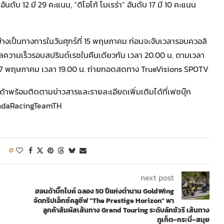
 อันดับ 12 มี 29 คะแนน, “ดิโอโก้ โมเรร่า” อันดับ 17 มี 10 คะแนน
มอย่างเป็นทางการในวันศุกร์ที่ 15 พฤษภาคม ก่อนจะจับเวลารอบควอลิ
วลความเร็วรอบสปรินต์เรซในคืนเดียวกัน เวลา 20.00 น. ตามเวลา
่ 17 พฤษภาคม เวลา 19.00 น. ถ่ายทอดสดทาง TrueVisions SPOTV
าพร้อมติดตามข่าวสารและรายละเอียดเพิ่มเติมได้ที่เฟซบุ๊ก
HondaRacingTeamTH
0
next post
ฮอนด้าบิ๊กไบค์ ฉลอง 50 ปีแห่งตำนาน GoldWing
จัดทริปเอ็กซ์คลูซีฟ “The Prestige Horizon” พา
ลูกค้าสัมผัสเส้นทาง Grand Touring ระดับลักชัวรี เส้นทาง
ภูเก็ต–กระบี่–สมุย