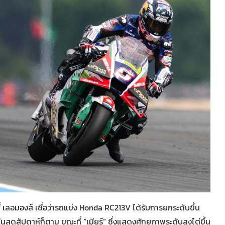
ี่ เลอมองส์ เชื่อว่ารถแข่ง Honda RC213V ได้รับการยกระดับขึ้น
ุดสัปดาห์ก็ตาม ขณะที่ “เมียร์” ซึ่งแสดงศักยภาพระดับสูงไต่ขึ้น