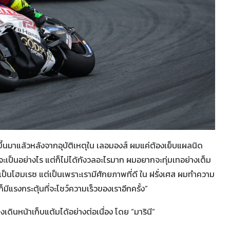
ขึ้นมาแล้วหลังจากอุบัติเหตุใน เลอมองส์ ผมแค่ต้องเย็บแผลนิด
าจะเป็นอย่างไร แต่ก็ไม่ได้กังวลอะไรมาก ผมอยากจะทุ่มเทอย่างเต็ม
ราะเป็นโฮมเรซ แต่เป็นเพราะเรามีศักยภาพที่ดี ใน ฝรั่งเศส ผมทำความ
มีแรงกระตุ้นที่จะโชว์ความเร็วของเราอีกครั้ง”
งเดินหน้าเก็บแต้มได้อย่างต่อเนื่อง โดย “มารินี”