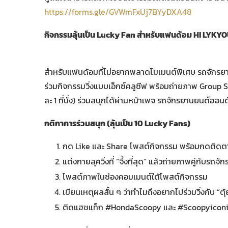
https://forms.gle/GVWmFxUj7BYyDXA48
กิจกรรมลุ้นเป็น
Lucky Fan สำหรับแฟนด้อม HI LYKY
สำหรับแฟนด้อมที่ไม่อยากพลาดโมเมนต์พิเศษ รถจักรยานยน
ร่วมกิจกรรมวิ่งแบบเอ็กซ์คลูซีฟ พร้อมถ่ายภาพ Group Sh
ละ 1 ที่นั่ง) ร่วมสนุกได้ผ่านหน้าเพจ รถจักรยานยนต์ฮอน
กติกาการร่วมสนุก (ลุ้นเป็น
10 Lucky Fans)
กด Like และ Share โพสต์กิจกรรม พร้อมกดติดต
แต่งกายลุควิ่งที่ “จึ้งที่สุด” แล้วถ่ายภาพคู่กับ
โพสต์ภาพในช่องคอมเมนต์ใต้โพสต์กิจกรรม
เขียนเหตุผลสั้น ๆ ว่าทำไมถึงอยากไปร่วมวิ่งกับ “ต
ติดแฮชแท็ก #HondaScoopy และ #Scoopyicon