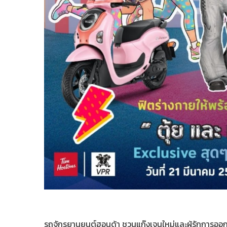
รถจักรยานยนต์ฮอนด้า ชวนแก๊งเจนใหม่และผู้รักการออก