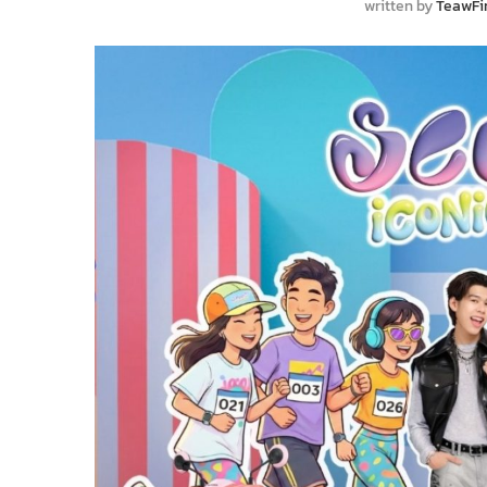
written by
TeawFi