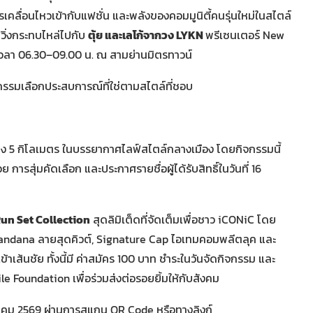
คลื่อนไหวเข้ากับแฟชั่น และพลังของคอมมูนิตี้คนรุ่นใหม่ในสไตล์
วิ่งกระทบไหล่ไปกับ
ตุ้ย และเลโก้จากวง LYKN
พรีเซนเตอร์ New
เวลา 06.30–09.00 น. ณ สามย่านมิตรทาวน์
ิจกรรมเลือกประสบการณ์ที่ใช่ตามสไตล์ที่ชอบ
าง 5 กิโลเมตร ในบรรยากาศไลฟ์สไตล์กลางเมือง โดยกิจกรรมนี้
การสุ่มคัดเลือก และประกาศรายชื่อผู้ได้รับสิทธิ์ในวันที่ 16
un Set Collection
สุดลิมิเต็ดที่จัดเต็มเพื่อชาว iCONiC โดย
Bandana ลายสุดคิวต์, Signature Cap ไอเทมคอมพลีตลุค และ
าเส้นชัย ทั้งนี้มี ค่าสมัคร 100 บาท ชำระในวันจัดกิจกรรม และ
le Foundation เพื่อร่วมส่งต่อรอยยิ้มให้กับสังคม
 มีนาคม 2569 ผ่านการสแกน QR Code หรือทางลิงก์