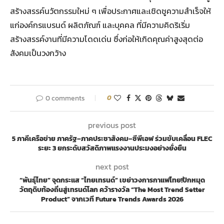
สร้างสรรค์นวัตกรรมใหม่ ๆ เพื่อประกาศและเชิดชูความสำเร็จให้
แก่องค์กรแบรนด์ ผลิตภัณฑ์ และบุคคล ที่มีความคิดริเริ่ม
สร้างสรรค์งานที่มีความโดดเด่น ซึ่งก่อให้เกิดคุณค่าสูงสุดต่อ
สังคมเป็นวงกว้าง
0 comments
0
previous post
5 ภาคีเครือข่าย ภาครัฐ–ภาคประชาสังคม–ซีพีเอฟ ร่วมขับเคลื่อน FLEC
ระยะ 3 ยกระดับสวัสดิภาพแรงงานประมงอย่างยั่งยืน
next post
“พันธุ์ไทย” จุดกระแส “ไทยเทรนด์” เขย่าวงการกาแฟไทย!ปักหมุด
วัตถุดิบท้องถิ่นสู่เทรนด์โลก คว้ารางวัล “The Most Trend Setter
Product” จากเวที Future Trends Awards 2026