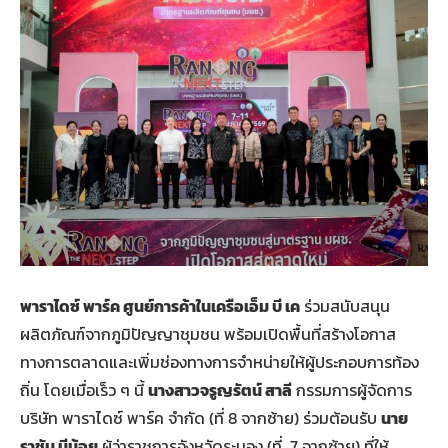
พาราไดซ์ พาร์ค ศูนย์การค้าในเครือเอ็ม บี เค
ร่วมสนับสนุน
ผลิตภัณฑ์จากภูมิปัญญาชุมชน พร้อมเปิดพื้นที่สร้างโอกาส
ทางการตลาดและเพิ่มช่องทางการจำหน่ายให้ผู้ประกอบการท้อง
ถิ่น โดยเมื่อเร็ว ๆ นี้
นางสาวจรูญรัตน์ สาลี
กรรมการผู้จัดการ
บริษัท พาราไดซ์ พาร์ค จำกัด (ที่ 8 จากซ้าย) ร่วมต้อนรับ
นาย
ราชัน มีน้อย
ผู้ว่าราชการจังหวัดระนอง (ที่ 7 จากซ้าย) ที่ให้