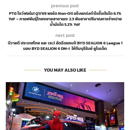
previous post
PTG โชว์ฟอร์ม! Q1/69 พอร์ต Non-Oil แข็งแกร่งกำไรขั้นต้นโต 6.1%
YoY – กาแฟพันธุ์ไทยขยายสาขาแตะ 2.3 พันสาขาปริมาณการจำหน่าย
น้ำมันโต 5.2% YoY
next post
บีวายดี ประเทศไทย และ เรเว่ อัดฉีดแชมป์ BYD SEALION 6 League 1
มอบ BYD SEALION 6 DM-i ให้ทีมบุรีรัมย์ ยูไนเต็ด
YOU MAY ALSO LIKE