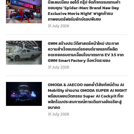
มิลเลนเนียม ออโต้ กรุ๊ป จัดกิจกรรมแทนคำ
ขอบคุณ ‘Spider-Man: Brand New Day
Exclusive Movie Night’ พาลูกค้าชม
ภาพยนตร์ฟอร์มยักษ์รอบพิเศษ
31 July 2026
GWM สร้างประวัติศาสตร์หน้าใหม่ ประกาศ
ความสำเร็จแบรนด์รถยนต์รายแรกที่ผลิต
ชดเชยครบตามเงื่อนไขมาตรการ EV 3.5 จาก
GWM Smart Factory จังหวัดระยอง
31 July 2026
OMODA & JAECOO ตอกย้ำวิสัยทัศน์ด้าน AI
Mobility ผ่านงาน OMODA SUPER AI NIGHT
พร้อมเผยนวัตกรรม Super AI Cockpit ที่จะ
พลิกโฉมประสบการณ์การเดินทางอัจฉริยะสู่
อนาคต
31 July 2026