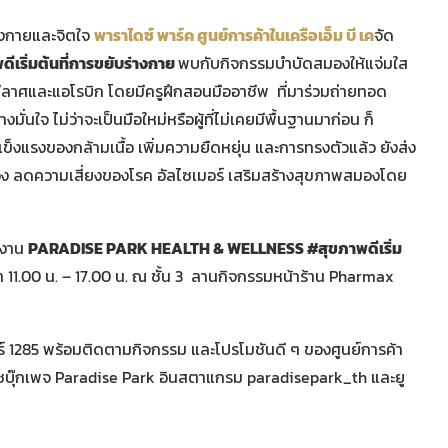
ร่างกายและจิตใจ
พาราไดซ์ พาร์ค ศูนย์การค้าในเครือเอ็ม บี เค
จัด
ิ่มต้นที่การขยับร่างกาย
พบกับกิจกรรมบำบัดสมองให้แจ่มใส
ีลาศและแอโรบิก โดยมีครูฝึกสอนมืออาชีพ ที่มาร่วมถ่ายทอด
ั่นใจ ไม่ว่าจะเป็นมือใหม่หรือผู้ที่ไม่เคยมีพื้นฐานมาก่อน ก็
็งแรงของกล้ามเนื้อ เพิ่มความยืดหยุ่น และการทรงตัวแล้ว ยังส่ง
 ลดความเสี่ยงของโรค อัลไซเมอร์ เสริมสร้างสุขภาพสมองโดย
นงาน
PARADISE PARK HEALTH & WELLNESS #สุขภาพดีเริ่ม
ลา 11.00 น. – 17.00 น. ณ ชั้น 3 ลานกิจกรรมหน้าร้าน Pharmax
ตอร์ 1285 พร้อมติดตามกิจกรรม และโปรโมชันดี ๆ ของศูนย์การค้า
ซบุ๊กเพจ Paradise Park อินสตาแกรม paradisepark_th และยู