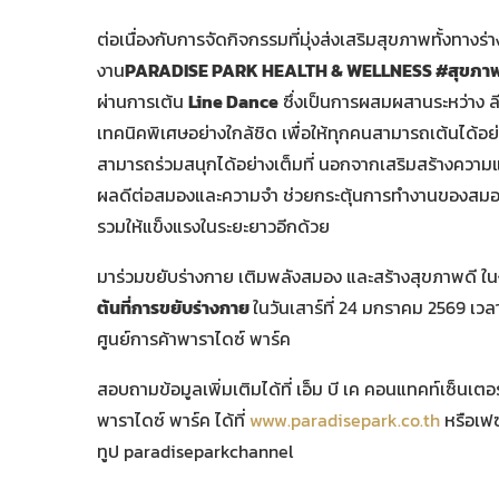
ต่อเนื่องกับการจัดกิจกรรมที่มุ่งส่งเสริมสุขภาพทั้งทาง
งาน
PARADISE PARK HEALTH & WELLNESS #สุขภาพดีเร
ผ่านการเต้น
Line Dance
ซึ่งเป็นการผสมผสานระหว่าง ล
เทคนิคพิเศษอย่างใกล้ชิด เพื่อให้ทุกคนสามารถเต้นได้อย่างม
สามารถร่วมสนุกได้อย่างเต็มที่ นอกจากเสริมสร้างความแข
ผลดีต่อสมองและความจำ ช่วยกระตุ้นการทำงานของสมอง
รวมให้แข็งแรงในระยะยาวอีกด้วย
มาร่วมขยับร่างกาย เติมพลังสมอง และสร้างสุขภาพดี ใ
ต้นที่การขยับร่างกาย
ในวันเสาร์ที่ 24 มกราคม 2569 เว
ศูนย์การค้าพาราไดซ์ พาร์ค
สอบถามข้อมูลเพิ่มเติมได้ที่ เอ็ม บี เค คอนแทคท์เซ็นเ
พาราไดซ์ พาร์ค ได้ที่
www.paradisepark.co.th
หรือเฟ
ทูป paradiseparkchannel