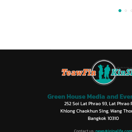
Green House Media and Event
252 Soi Lat Phrao 93, Lat Phrao 
Khlong Chaokhun Sing, Wang Tho
Bangkok 10310
Contact us:
news@joinalife.co