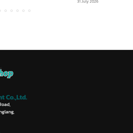
31 July 2026
 Co.,Ltd.
Road,
nglang,
m