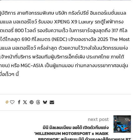
บัติการ สายกิจกรรมพิเศษ บริษัท กรังด์ปรีซ์ อินเตอร์เนชั่นแนล
่นแนล มอเตอร์โชว์ รับมอบ XPENG X9 Luxury รถตู้ไฟฟ้าทรง
บตเตอรี่ 800 โวลต์ รองรับความเร็ว ในการชาร์จสูงสุดถึง 317 กิโล
ับได้ไกลสุด 690 กิโลเมตร (NEDC) เจ้าของรางวัล 2025 The Most
นล มอเตอร์โชว์ ครั้งล่าสุด ด้วยความไว้วางใจในนวัตกรรมแห่ง
้าหน้าที่บริหาร พร้อมทีมผู้บริหารเอ็กซ์เผิง ประเทศไทย ภายใต้
ด (มหาชน) หรือ MGC-ASIA เป็นผู้แทนมอบ ท่ามกลางบรรยากาศอบอุ่น
อเร็วๆ นี้
0
next post
มินิ มิลเลนเนียม ออโต้ เปิดตัวทีมแข่ง
‘MILLENNIUM MOTORSPORT x MAGIK
PROSHOP’ สนับสนุน มินิ ตัวแรงลงสู้ศึกรายการ PT