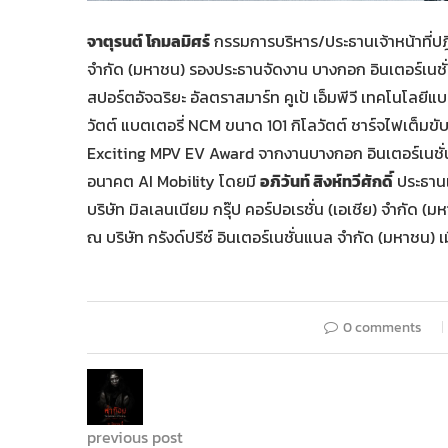
จาตุรนต์ โกมลมิศร์
กรรมการบริหาร/ประธานเจ้าหน้าที่ปฎิ
จำกัด (มหาชน) รองประธานจัดงาน บางกอก อินเตอร์เนชั
สปอร์ตอัจฉริยะ อัลตราสมาร์ท คูเป้ เอ็มพีวี เทคโนโลยีแ
วัตต์ แบตเตอรี่ NCM ขนาด 101 กิโลวัตต์ ชาร์จไฟเต็มข
Exciting MPV EV Award จากงานบางกอก อินเตอร์เนชั่นแ
อนาคต AI Mobility โดยมี
อภิวันท์ สิงห์ทวีศักดิ์
ประธานเจ
บริษัท มิลเลนเนียม กรุ๊ป คอร์ปอเรชั่น (เอเชีย) จำกั
ณ บริษัท กรังด์ปรีซ์ อินเตอร์เนชั่นแนล จำกัด (มหาชน) เมื่
0 comments
previous post