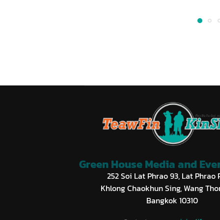
Green House Media and Event
252 Soi Lat Phrao 93, Lat Phrao 
Khlong Chaokhun Sing, Wang Tho
Bangkok 10310