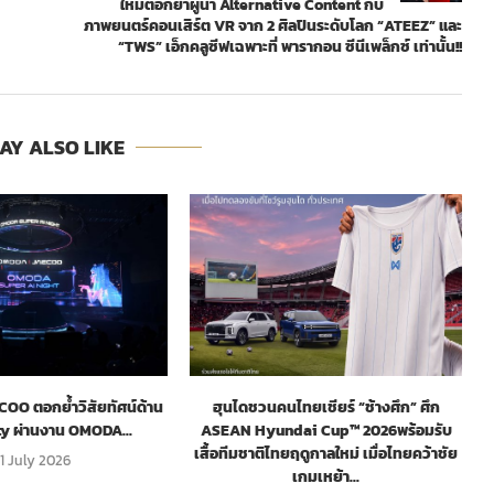
ใหม่ตอกย้ำผู้นำ Alternative Content กับ
ภาพยนตร์คอนเสิร์ต VR จาก 2 ศิลปินระดับโลก “ATEEZ” และ
“TWS” เอ็กคลูซีฟเฉพาะที่ พารากอน ซีนีเพล็กซ์ เท่านั้น!!
AY ALSO LIKE
O ตอกย้ำวิสัยทัศน์ด้าน
ฮุนไดชวนคนไทยเชียร์ “ช้างศึก” ศึก
ty ผ่านงาน OMODA...
ASEAN Hyundai Cup™ 2026พร้อมรับ
เสื้อทีมชาติไทยฤดูกาลใหม่ เมื่อไทยคว้าชัย
1 July 2026
เกมเหย้า...