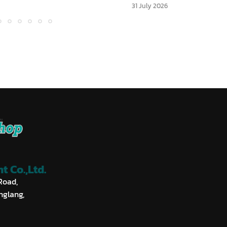
31 July 2026
 Co.,Ltd.
Road,
nglang,