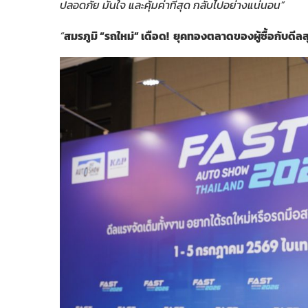
ปลอดภัย มั่นใจ และคุ้มค่าที่สุด กลับไปอย่างแน่นอน”
“
สมรภูมิ “รถใหม่” เดือด! ยุคทองตลาดของผู้ซื้อกับดีล