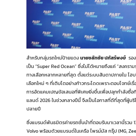
สำหรับกลุ่มรถใหม่ป้ายแดง
นายชลัทชัย ปภัสร์พงษ์
รองป
เป็น “Super Red Ocean” ซึ่งไม่ได้หมายถึงแค่ “สงครามร
ทางเลือกหลากหลายที่สุด ตั้งแต่ระบบสันดาปภายใน ไฮ
เลือกใหม่ ๆ ที่เติบโตอย่างก้าวกระโดดเพราะตอบโจทย์เ
การอัดแคมเปญข้อเสนอที่พิเศษยิ่งขึ้นเพื่อปลุกกำลังซื้อที
แลนด์ 2026 ในช่วงกลางปีนี้ จึงเป็นโอกาสที่ดีที่สุดที่ผู้บร
ปลายปี
ซึ่งแบรนด์พันธมิตรค่ายรถชั้นนำที่ตอบรับมาเวลานี้รวม 
Volvo พร้อมด้วยแบรนด์ในเครือ ไพรม์มัส กรุ๊ป (MG, Zee