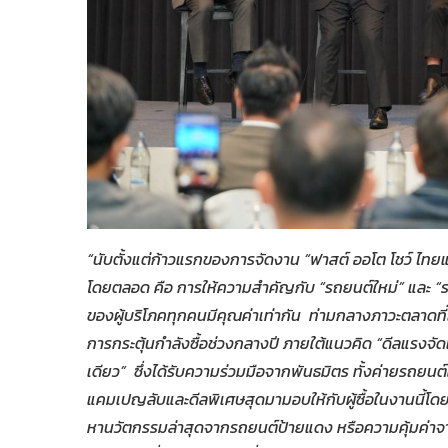
“นับตั้งแต่ก้าวแรกของการจัดงาน
“ฟาสต์ ออโต โชว์ ไทย
โดยตลอด คือ การให้ความสำคัญกับ “รถยนต์ใหม่” และ “รถ
ของผู้บริโภคทุกคนมีคุณค่าเท่ากัน
ท่ามกลางภาวะตลาดที่แ
การกระตุ้นกำลังซื้อช่วงกลางปี ภายใต้แนวคิด “ดีลแรงจั
เดียว”
ซึ่งได้รับความร่วมมือจากพันธมิตร ทั้งค่ายรถยนต
แคมเปญลับและดีลพิเศษสุดมามอบให้กับผู้ซื้อในงานนี้โด
หานวัตกรรมล่าสุดจากรถยนต์ป้ายแดง หรือความคุ้มค่าจ