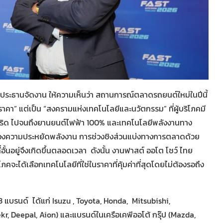
ระธานจัดงาน ให้ความเห็นว่า สถานการณ์ตลาดรถยนต์ใหม่ในปีนี้
าคา” แต่เป็น “สงครามแห่งเทคโนโลยีและนวัตกรรม” ที่ผู้บริโภคมี
บริด ไปจนถึงยานยนต์ไฟฟ้า 100% และเทคโนโลยีพลังงานทาง
รื่องความประหยัดพลังงาน การช่วงชิงส่วนแบ่งทางการตลาดด้วย
่อั้นอยู่จึงเกิดขึ้นตลอดเวลา ดังนั้น งานฟาสต์ ออโต โชว์ ไทย
ิโภคจะได้เลือกเทคโนโลยีที่ใช่ในราคาที่คุ้มค่าที่สุดโดยไม่ต้องรอถึง
13 แบรนด์ ได้แก่ Isuzu , Toyota, Honda, Mitsubishi,
kr, Deepal, Aion) และแบรนด์ในเครือเคพีออโต้ กรุ๊ป (Mazda,