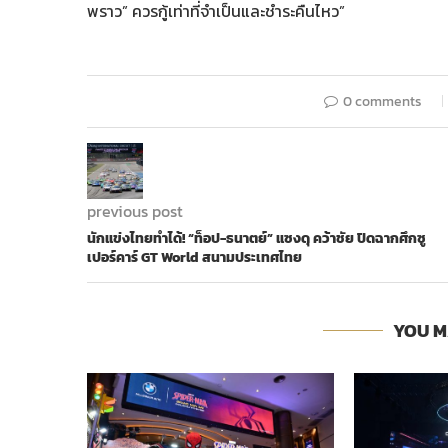
พราว” ควรกู้เท่าที่จำเป็นและชำระคืนไหว”
0 comments
previous post
นักแข่งไทยทำได้! “ท็อป-ธนาตย์” แซงดุ คว้าชัย ปิดฉากศึกซู
เปอร์คาร์ GT World สนามประเทศไทย
YOU M