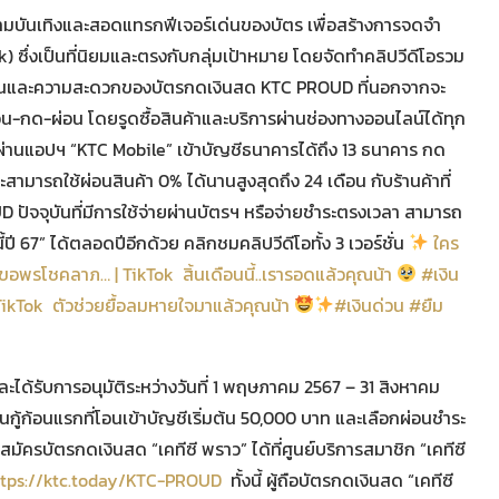
นความบันเทิงและสอดแทรกฟีเจอร์เด่นของบัตร เพื่อสร้างการจดจำ
) ซึ่งเป็นที่นิยมและตรงกับกลุ่มเป้าหมาย โดยจัดทำคลิปวีดีโอรวม
จุดเด่นและความสะดวกของบัตรกดเงินสด KTC PROUD ที่นอกจากจะ
อน-กด-ผ่อน โดยรูดซื้อสินค้าและบริการผ่านช่องทางออนไลน์ได้ทุก
์ผ่านแอปฯ “KTC Mobile” เข้าบัญชีธนาคารได้ถึง 13 ธนาคาร กด
สามารถใช้ผ่อนสินค้า 0% ได้นานสูงสุดถึง 24 เดือน กับร้านค้าที่
ัจจุบันที่มีการใช้จ่ายผ่านบัตรฯ หรือจ่ายชำระตรงเวลา สามารถ
ี้ปี 67” ได้ตลอดปีอีกด้วย คลิกชมคลิปวีดีโอทั้ง 3 เวอร์ชั่น
ใคร
้ #ขอพรโชคลาภ… | TikTok
สิ้นเดือนนี้..เรารอดแล้วคุณน้า
#เงิน
TikTok
ตัวช่วยยื้อลมหายใจมาแล้วคุณน้า
#เงินด่วน #ยืม
ละได้รับการอนุมัติระหว่างวันที่ 1 พฤษภาคม 2567 – 31 สิงหาคม
ินกู้ก้อนแรกที่โอนเข้าบัญชีเริ่มต้น 50,000 บาท และเลือกผ่อนชำระ
มัครบัตรกดเงินสด “เคทีซี พราว” ได้ที่ศูนย์บริการสมาชิก “เคทีซี
ttps://ktc.today/KTC-PROUD
ทั้งนี้ ผู้ถือบัตรกดเงินสด “เคทีซี