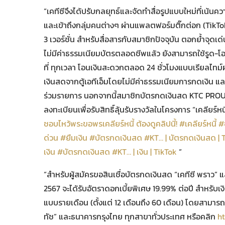
“เคทีซีจึงได้ปรับกลยุทธ์และจัดทำสื่อรูปแบบใหม่ที่เน้
และเข้าถึงกลุ่มคนต่างๆ ผ่านแพลตฟอร์มติ๊กต่อก (TikTok
3 เวอร์ชั่น สำหรับสื่อสารกับสมาชิกปัจจุบัน ตอกย้ำ
ไม่มีค่าธรรมเนียมบัตรตลอดชีพแล้ว ยังสามารถใช้รูด-โ
ที่ ทุกเวลา โอนเงินสะดวกตลอด 24 ชั่วโมงแบบเรียลไทม
เงินสดจากตู้เอทีเอ็มโดยไม่มีค่าธรรมเนียมการกดเงิน และ
ร่วมรายการ นอกจากนี้สมาชิกบัตรกดเงินสด KTC PROUD ป
ลงทะเบียนเพื่อรับสิทธิ์ลุ้นรับรางวัลในโครงการ “เคลียร์หน
ชอบไหว้พระขอพรเคลียร์หนี้ ต้องดูคลิปนี้! #เคลียร์หนี
ด่วน #ยืมเงิน #บัตรกดเงินสด #KT… | บัตรกดเงินสด | 
เงิน #บัตรกดเงินสด #KT… | เงิน | TikTok
“
“สำหรับผู้สมัครขอสินเชื่อบัตรกดเงินสด “เคทีซี พราว” แ
2567 จะได้รับอัตราดอกเบี้ยพิเศษ 19.99% ต่อปี สำหรับเง
แบบรายเดือน (ตั้งแต่ 12 เดือนถึง 60 เดือน) โดยสามารถส
ทัช” และธนาคารกรุงไทย ทุกสาขาทั่วประเทศ หรือคลิก
h