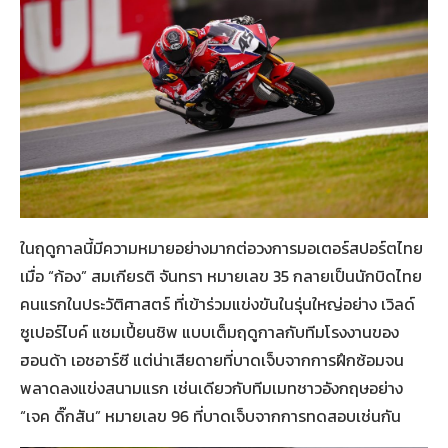
ในฤดูกาลนี้มีความหมายอย่างมากต่อวงการมอเตอร์สปอร์ตไทย
เมื่อ “ก้อง” สมเกียรติ จันทรา หมายเลข 35 กลายเป็นนักบิดไทย
คนแรกในประวัติศาสตร์ ที่เข้าร่วมแข่งขันในรุ่นใหญ่อย่าง เวิลด์
ซูเปอร์ไบค์ แชมเปี้ยนชิพ แบบเต็มฤดูกาลกับทีมโรงงานของ
ฮอนด้า เอชอาร์ซี แต่น่าเสียดายที่บาดเจ็บจากการฝึกซ้อมจน
พลาดลงแข่งสนามแรก เช่นเดียวกับทีมเมทชาวอังกฤษอย่าง
“เจค ดิ๊กสัน” หมายเลข 96 ที่บาดเจ็บจากการทดสอบเช่นกัน