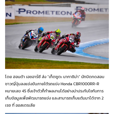
โดย ฮอนด้า เอชอาร์ซี ส่ง “เท็ตซูตะ นากาชิม่า” นักบิดทดสอบ
ชาวญี่ปุ่นลงแข่งขันภายใต้รถแข่ง Honda CBR1000RR-R
หมายเลข 45 ซึ่งเจ้าตัวก็ทำผลงานได้อย่างน่าประทับใจกับการ
เก็บข้อมูลเพื่อพัฒนารถแข่ง และสามารถเก็บแต้มมาได้จาก 2
เรซ ที่ ออสเตรเลีย