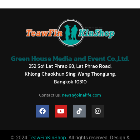
Green House Media and Event Co.,Ltd.
252 Soi Lat Phrao 93, Lat Phrao Road,
Khlong Chaokhun Sing, Wang Thonglang,
Bangkok 10310
Contact us:
news@joinalife.com
© 2024
TeawFinKinShop
. All rights reserved. Design &