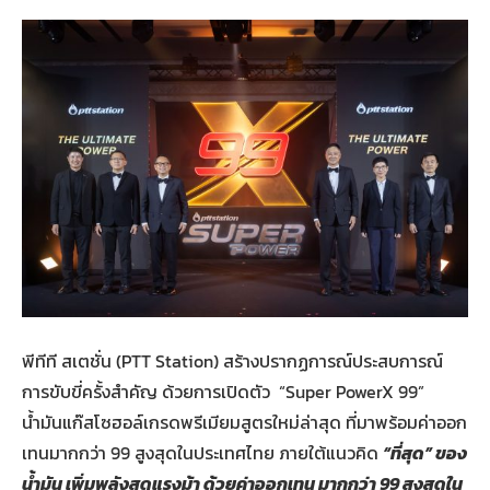
พีทีที สเตชั่น (PTT Station) สร้างปรากฏการณ์ประสบการณ์
การขับขี่ครั้งสำคัญ ด้วยการเปิดตัว “Super PowerX 99”
น้ำมันแก๊สโซฮอล์เกรดพรีเมียมสูตรใหม่ล่าสุด ที่มาพร้อมค่าออก
เทนมากกว่า 99 สูงสุดในประเทศไทย ภายใต้แนวคิด
“ที่สุด” ของ
น้ำมัน เพิ่มพลังสุดแรงม้า ด้วยค่าออกเทน มากกว่า 99 สูงสุดใน