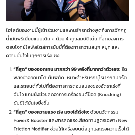
ไฮไลต์ของงานนี้ผู้เข้าร่วมงานและคนรักรถต่างพูดถึงการฉีกกฎ
น้ำมันพรีเมียมแบบเดิม ๆ ด้วย 4 คุณสมบัติเด่น ที่สุดของการ
ตอบโจทย์ไลฟ์สไตล์การขับขี่ที่ต้องการความสนุก สมูท และ
ความมั่นใจในทุกการเร่งแซง
“ที่สุด” ของออกเทน มากกว่า 99 พลังที่มากกว่าตัวเลข:
รีด
พลังม้าออกมาได้เต็มพิกัด เหมาะสำหรับรถยุโรป รถสปอร์ต
และรถยนต์ทั่วไปที่ต้องการการตอบสนองของอัตราเร่งที่
ฉับไว แถมยังช่วยลดอาการเครื่องยนต์น็อค (Knocking)
ขับขี่ได้มั่นใจยิ่งขึ้น
“ที่สุด” ของความแรง เร่ง แซงได้ดั่งใจ
:
ด้วยนวัตกรรม
PowerX Booster และสารลดแรงเสียดทานสูตรเฉพาะ New
Friction Modifier ช่วยให้เครื่องยนต์สมูทและเร่งความเร็วได้