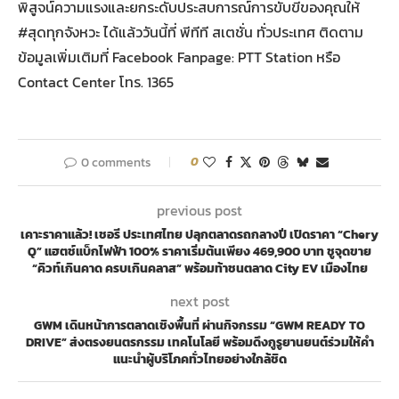
พิสูจน์ความแรงและยกระดับประสบการณ์การขับขี่ของคุณให้
#สุดทุกจังหวะ ได้แล้ววันนี้ที่ พีทีที สเตชั่น ทั่วประเทศ ติดตาม
ข้อมูลเพิ่มเติมที่ Facebook Fanpage: PTT Station หรือ
Contact Center โทร. 1365
0 comments
0
previous post
เคาะราคาแล้ว! เชอรี ประเทศไทย ปลุกตลาดรถกลางปี เปิดราคา “Chery
Q” แฮตช์แบ็กไฟฟ้า 100% ราคาเริ่มต้นเพียง 469,900 บาท ชูจุดขาย
“คิวท์เกินคาด ครบเกินคลาส” พร้อมท้าชนตลาด City EV เมืองไทย
next post
GWM เดินหน้าการตลาดเชิงพื้นที่ ผ่านกิจกรรม “GWM READY TO
DRIVE” ส่งตรงยนตรกรรม เทคโนโลยี พร้อมดึงกูรูยานยนต์ร่วมให้คำ
แนะนำผู้บริโภคทั่วไทยอย่างใกล้ชิด