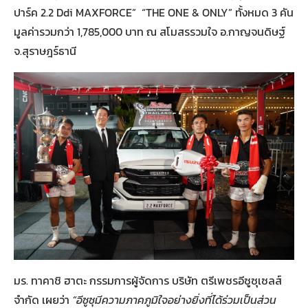
ปาร์ค 2.2 Ddi MAXFORCE” “THE ONE & ONLY” ทั้งหมด 3 คัน
มูลค่ารวมกว่า 1,785,000 บาท ณ สโมสรรวมใจ อ.กาญจนดิษฐ์
จ.สุราษฎร์ธานี
มร. ทาคาชิ ฮาตะ กรรมการผู้จัดการ บริษัท ตรีเพชรอีซูซุเซลส์
จำกัด เผยว่า
“อีซูซุมีความภาคภูมิใจอย่างยิ่งที่ได้ร่วมเป็นส่วน