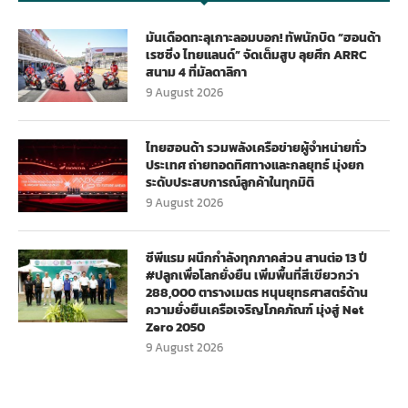
มันเดือดทะลุเกาะลอมบอก! ทัพนักบิด “ฮอนด้า
เรซซิ่ง ไทยแลนด์” จัดเต็มสูบ ลุยศึก ARRC
สนาม 4 ที่มัลดาลิกา
9 August 2026
ไทยฮอนด้า รวมพลังเครือข่ายผู้จำหน่ายทั่ว
ประเทศ ถ่ายทอดทิศทางและกลยุทธ์ มุ่งยก
ระดับประสบการณ์ลูกค้าในทุกมิติ
9 August 2026
ซีพีแรม ผนึกกำลังทุกภาคส่วน สานต่อ 13 ปี
#ปลูกเพื่อโลกยั่งยืน เพิ่มพื้นที่สีเขียวกว่า
288,000 ตารางเมตร หนุนยุทธศาสตร์ด้าน
ความยั่งยืนเครือเจริญโภคภัณฑ์ มุ่งสู่ Net
Zero 2050
9 August 2026