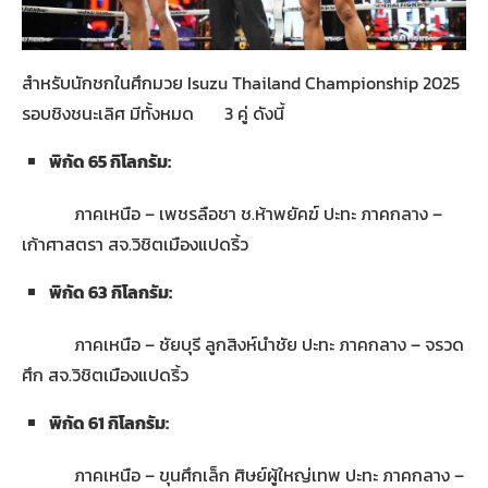
สำหรับนักชกในศึกมวย Isuzu Thailand Championship 2025
รอบชิงชนะเลิศ มีทั้งหมด 3 คู่ ดังนี้
พิกัด
65 กิโลกรัม:
ภาคเหนือ – เพชรลือชา ช.ห้าพยัคฆ์ ปะทะ ภาคกลาง –
เก้าศาสตรา สจ.วิชิตเมืองแปดริ้ว
พิกัด
63 กิโลกรัม:
ภาคเหนือ – ชัยบุรี ลูกสิงห์นำชัย ปะทะ ภาคกลาง – จรวด
ศึก สจ.วิชิตเมืองแปดริ้ว
พิกัด
61 กิโลกรัม:
ภาคเหนือ – ขุนศึกเล็ก ศิษย์ผู้ใหญ่เทพ ปะทะ ภาคกลาง –