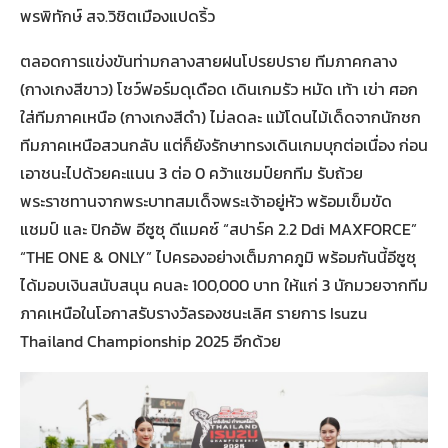
พรพิทักษ์ สจ.วิชิตเมืองแปดริ้ว
ตลอดการแข่งขันท่ามกลางสายฝนโปรยปราย ทีมภาคกลาง
(กางเกงสีขาว) โชว์ฟอร์มดุเดือด เดินเกมรัว หมัด เท้า เข่า ศอก
ใส่ทีมภาคเหนือ (กางเกงสีดำ) ไม่ลดละ แม้โดนไม้เด็ดจากนักชก
ทีมภาคเหนือสวนกลับ แต่ก็ยังรักษาทรงเดินเกมบุกต่อเนื่อง ก่อน
เอาชนะไปด้วยคะแนน 3 ต่อ 0 คว้าแชมป์ยกทีม รับถ้วย
พระราชทานจากพระบาทสมเด็จพระเจ้าอยู่หัว พร้อมเข็มขัด
แชมป์ และ ปิกอัพ อีซูซุ ดีแมคซ์ “สปาร์ค 2.2 Ddi MAXFORCE”
“THE ONE & ONLY” ไปครองอย่างเต็มภาคภูมิ พร้อมกันนี้อีซูซุ
ได้มอบเงินสนับสนุน คนละ 100,000 บาท ให้แก่ 3 นักมวยจากทีม
ภาคเหนือในโอกาสรับรางวัลรองชนะเลิศ รายการ Isuzu
Thailand Championship 2025 อีกด้วย