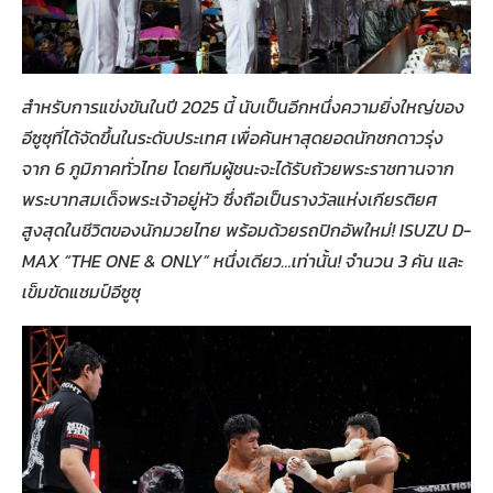
สำหรับการแข่งขันในปี 2025 นี้ นับเป็นอีกหนึ่งความยิ่งใหญ่ของ
อีซูซุที่ได้จัดขึ้นในระดับประเทศ เพื่อค้นหาสุดยอดนักชกดาวรุ่ง
จาก 6 ภูมิภาคทั่วไทย โดยทีมผู้ชนะจะได้รับถ้วยพระราชทานจาก
พระบาทสมเด็จพระเจ้าอยู่หัว ซึ่งถือเป็นรางวัลแห่งเกียรติยศ
สูงสุดในชีวิตของนักมวยไทย พร้อมด้วยรถปิกอัพใหม่! ISUZU D-
MAX “THE ONE & ONLY” หนึ่งเดียว…เท่านั้น! จำนวน 3 คัน และ
เข็มขัดแชมป์อีซูซุ