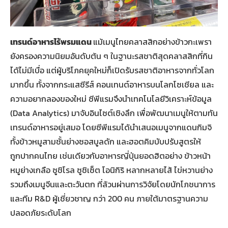
เทรนด์อาหารไร้พรมแดน
แม้เมนูไทยคลาสสิกอย่างข้าวกะเพรา
ยังครองความนิยมอันดับต้น ๆ ในฐานะรสชาติสุดคลาสสิกที่กิน
ได้ไม่มีเบื่อ แต่ผู้บริโภคยุคใหม่ก็เปิดรับรสชาติอาหารจากทั่วโลก
มากขึ้น ทั้งจากกระแสซีรีส์ คอนเทนต์อาหารบนโลกโซเชียล และ
ความอยากลองของใหม่ ซีพีแรมจึงนำเทคโนโลยีวิเคราะห์ข้อมูล
(Data Analytics) มาจับอินไซต์เชิงลึก เพื่อพัฒนาเมนูให้ตามทัน
เทรนด์อาหารอยู่เสมอ โดยซีพีแรมได้นำเสนอเมนูจากแดนกิมจิ
ทั้งข้าวหมูสามชั้นย่างซอสบูลดัก และฮอตคิมบับปรับสูตรให้
ถูกปากคนไทย เช่นเดียวกับอาหารญี่ปุ่นยอดฮิตอย่าง ข้าวหน้า
หมูย่างเกลือ ซูชิโรล ซูชิเซ็ต โอนิกิริ หลากหลายไส้ ไข่หวานย่าง
รวมถึงเมนูจีนและตะวันตก ที่ล้วนผ่านการวิจัยโดยนักโภชนาการ
และทีม R&D ผู้เชี่ยวชาญ กว่า 200 คน ภายใต้มาตรฐานความ
ปลอดภัยระดับโลก