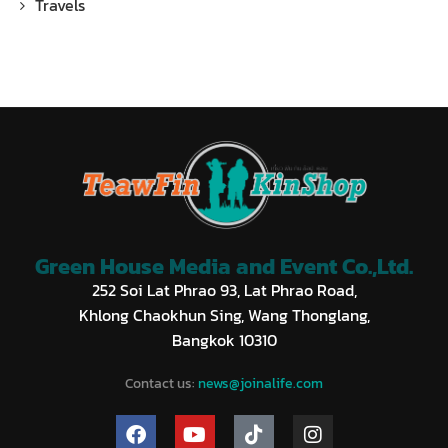
Travels
Green House Media and Event Co.,Ltd.
252 Soi Lat Phrao 93, Lat Phrao Road,
Khlong Chaokhun Sing, Wang Thonglang,
Bangkok 10310
Contact us:
news@joinalife.com