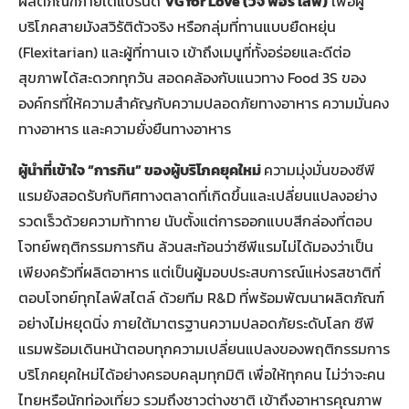
ผลิตภัณฑ์ภายใต้แบรนด์
VG for Love (วีจี ฟอร์ เลิฟ)
เพื่อผู้
บริโภคสายมังสวิรัติตัวจริง หรือกลุ่มที่ทานแบบยืดหยุ่น
(Flexitarian) และผู้ที่ทานเจ เข้าถึงเมนูที่ทั้งอร่อยและดีต่อ
สุขภาพได้สะดวกทุกวัน สอดคล้องกับแนวทาง Food 3S ของ
องค์กรที่ให้ความสำคัญกับความปลอดภัยทางอาหาร ความมั่นคง
ทางอาหาร และความยั่งยืนทางอาหาร
ผู้นำที่เข้าใจ “การกิน” ของผู้บริโภคยุคใหม่
ความมุ่งมั่นของซีพี
แรมยังสอดรับกับทิศทางตลาดที่เกิดขึ้นและเปลี่ยนแปลงอย่าง
รวดเร็วด้วยความท้าทาย นับตั้งแต่การออกแบบสีกล่องที่ตอบ
โจทย์พฤติกรรมการกิน ล้วนสะท้อนว่าซีพีแรมไม่ได้มองว่าเป็น
เพียงครัวที่ผลิตอาหาร แต่เป็นผู้มอบประสบการณ์แห่งรสชาติที่
ตอบโจทย์ทุกไลฟ์สไตล์ ด้วยทีม R&D ที่พร้อมพัฒนาผลิตภัณฑ์
อย่างไม่หยุดนิ่ง ภายใต้มาตรฐานความปลอดภัยระดับโลก ซีพี
แรมพร้อมเดินหน้าตอบทุกความเปลี่ยนแปลงของพฤติกรรมการ
บริโภคยุคใหม่ได้อย่างครอบคลุมทุกมิติ เพื่อให้ทุกคน ไม่ว่าจะคน
ไทยหรือนักท่องเที่ยว รวมถึงชาวต่างชาติ เข้าถึงอาหารคุณภาพ