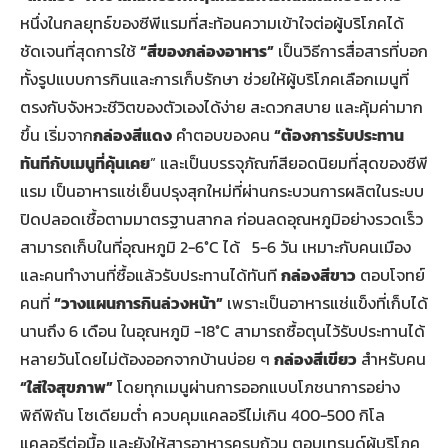
หนึ่งในกลยุทธ์ของซีพีแรมที่สะท้อนความเข้าใจต่อผู้บริโภคได้
ชัดเจนที่สุดการใช้
“สีของกล่องอาหาร”
เป็นวิธีการสื่อสารที่บอก
ทั้งรูปแบบการกินและการเก็บรักษา ช่วยให้ผู้บริโภคเลือกเมนูที่
ตรงกับจังหวะชีวิตของตัวเองได้ง่าย สะดวกสบาย และคุ้มค่ามาก
ขึ้น เริ่มจาก
กล่องสีแดง
คำตอบของคน
“ต้องการรับประทาน
ทันทีกับเมนูที่คุ้นเคย
” และเป็นบรรจุภัณฑ์สียอดนิยมที่สุดของซีพี
แรม เป็นอาหารแช่เย็นปรุงสุกใหม่ที่ผ่านกระบวนการผลิตในระบบ
ปิดปลอดเชื้อตามมาตรฐานสากล ก่อนลดอุณหภูมิอย่างรวดเร็ว
สามารถเก็บในที่อุณหภูมิ 2-6°C ได้ 5-6 วัน เหมาะกับคนเมือง
และคนทำงานที่ซื้อแล้วรับประทานได้ทันที
กล่องสีขาว
ตอบโจทย์
คนที่
“วางแผนการกินล่วงหน้า”
เพราะเป็นอาหารแช่แข็งที่เก็บได้
นานถึง 6 เดือน ในอุณหภูมิ -18°C สามารถซื้อตุนไว้รับประทานได้
หลายวันโดยไม่ต้องออกจากบ้านบ่อย ๆ
กล่องสีเขียว
สำหรับคน
“ใส่ใจสุขภาพ”
โดยทุกเมนูผ่านการออกแบบโภชนาการอย่าง
พิถีพิถัน โซเดียมต่ำ ควบคุมแคลอรีไม่เกิน 400-500 กิโล
แคลอรีต่อมื้อ และยังให้สารอาหารครบถ้วน ตอบเทรนด์ผู้บริโภค