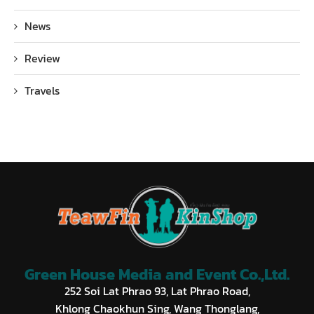
News
Review
Travels
Green House Media and Event Co.,Ltd.
252 Soi Lat Phrao 93, Lat Phrao Road,
Khlong Chaokhun Sing, Wang Thonglang,