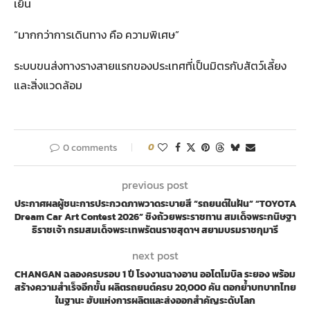
เย็น
“มากกว่าการเดินทาง คือ ความพิเศษ”
ระบบขนส่งทางรางสายแรกของประเทศที่เป็นมิตรกับสัตว์เลี้ยง
และสิ่งแวดล้อม
0 comments
0
previous post
ประกาศผลผู้ชนะการประกวดภาพวาดระบายสี “รถยนต์ในฝัน” “TOYOTA
Dream Car Art Contest 2026” ชิงถ้วยพระราชทาน สมเด็จพระกนิษฐา
ธิราชเจ้า กรมสมเด็จพระเทพรัตนราชสุดาฯ สยามบรมราชกุมารี
next post
CHANGAN ฉลองครบรอบ 1 ปี โรงงานฉางอาน ออโตโมบิล ระยอง พร้อม
สร้างความสำเร็จอีกขั้น ผลิตรถยนต์ครบ 20,000 คัน ตอกย้ำบทบาทไทย
ในฐานะ ฮับแห่งการผลิตและส่งออกสำคัญระดับโลก