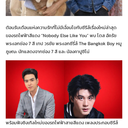
ต้อนรับเดือนแห่งความรักที่ไม่มีเงื่อนไขกับซีรีส์เรื่องใหม่ล่าสุด
ของรถไฟฟ้าสีแดง “Nobody Else Like You” พบ โตส อัครัช
พระเอกช่อง 7 สี เทป วรชัย พระเอกซีรี่ส์ The Bangkok Boy หมู
ภูษณะ นักแสดงจากช่อง 7 สี และ น้องคาปูชิโน่
พร้อมฟังซิงเกิลใหม่ของรถไฟฟ้าสายสีแดง เพลงประกอบซิรีส์