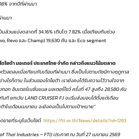
.08%
จากปีที่ผ่านมา
ผ่านมา
ส่วนแบ่งตลาดที่ 34.16% เติบโต 7.82% เมื่อเทียบกับช่วง
ravo, Revo และ Champ) 19,630 คัน และ Eco segment
 โตโยต้า มอเตอร์ ประเทศไทย จำกัด กล่าวถึงแนวโน้มตลาด
วลดลงเมื่อเทียบกับเดือนที่ผ่านมา ซึ่งเป็นไปตามดัชนีทางฤดูกาล
ย่างไรก็ตาม ในส่วนของโตโยต้า เรายังคงได้รับความไว้วางใจจาก
อก อินเตอร์เนชั่นแนล มอเตอร์โชว์ ครั้งที่
47
สูงถึง
28,580
คัน
ทันที ยกเว้น
LAND CRUISER FJ
จะเริ่มส่งมอบได้ตั้งแต่เดือน
ต้าในเดือนเมษายน จะยังคงเป็นไปตามเป้าหมาย
”
ขายที่ระบุในเว็บไซต์
https://fti.or.th/News/details?id=1283
Thai Industries – FTI) ประกาศ ณ วันที่ 27 เมษายน 2569