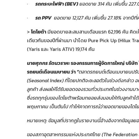
·
รถกระบะไฟฟ้า
(BEV)
ยอดขาย
314
คัน เพิ่มขึ้น
227
·
รถ
PPV
ยอดขาย
12,127
คัน เพิ่มขึ้น
27.18%
จากปีที่
>
โตโยต้า
มียอดขายสะสมสามเดือนแรก 62,196 คัน คิดเป็น
เดียวกันของปีที่ผ่านมา นำโดย Pure Pick Up (Hilux T
(Yaris และ Yaris ATIV) 19,174 คัน
นายศุภกร รัตนวราหะ
รองกรรมการผู้จัดการใหญ่ บริษัท
รถยนต์เดือนเมษายน
ว่า
“
ตลาดรถยนต์เดือนเมษายนปรับตั
(
Seasonal Index)
ที่โดยปกติจะชะลอตัวในช่วงดังกล่าว
อ
ลูกค้า ส่งผลให้ได้รับยอดจองรวมทั่วประเทศในช่วงงานบางก
ซึ่งรถทุกรุ่นของโตโยต้าพร้อมทยอยส่งมอบให้กับลูกค้าได้
พฤษภาคม เป็นต้นไป ทำให้คาดการณ์ว่ายอดขายของโตโย
หมายเหตุ:
ข้อมูลที่ปรากฏในรายงานนี้อ้างอิงจากข้อมูลยอด
ของสภาอุตสาหกรรมแห่งประเทศไทย (The Federation of 