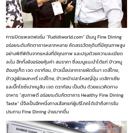
การเปิดแพลตฟอร์ม “Fudidiworld.com” มีเมนู Fine Dining
อร่อยระดับภัตตาคารหลากหลาย คัดสรรวัตถุดิบที่มีคุณภาพสูง
อย่างพิถีพิถันจากแหล่งที่มีคุณภาพ และปรุงด้วยความละเมียด
ละไม อีกทั้งยังอร่อยคุ้มค่า สมราคา ซึ่งเมนูแนะนำได้แก่ ข้าวหมู
ฮ้องภูเก็ต เจด ดราก้อน, ข้าวเนื้อปลากรายผัดขี้เมา เดลี่ไทย,
ข้าวปูผัดผงกะหรี่ เดลี่ไทย, ข้าวหน้าปลาไหลญี่ปุ่น เดลิกาเซีย
และบิ๊กไซซ์เปาหมูสับ เจด ดราก้อน เป็นต้น ด้วยแนวคิดทาง
อาหาร “สุขภาพดี อร่อยระดับภัตตาคาร Healthy Fine Dining
Taste” นี่จึงเป็นอีกหนึ่งทางเลือกแก่ผู้บริโภคได้เข้าถึงการรับ
ประทาน Fine Dining ง่ายมากขึ้น