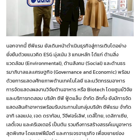
นอกจากนี้ ซีพีแรม ยังเดินหน้าดำเนินธุรกิจสู่การเติบโตอย่าง
ยั่งยืนด้วยแนวคิด ESG มุ่งเน้น 3 แกนหลัก ได้แก่ ด้านสิ่ง
แวดล้อม (Environmental), ด้านสังคม (Social) และด้านธร
รมาภิบาลและเศรษฐกิจ (Governance and Economic) พร้อม
ด้วยการแสดงศักยภาพด้านเทคโนโลยี และนวัตกรรมอาหาร
การจัดแสดงผลงานวิจัยด้านอาหาร หรือ Biotech โดยศูนย์วิจัย
และบริการทดสอบ บริษัท ซีพี ฟู้ดแล็บ จำกัด อีกทั้ง ยังมีการจัด
แสดงสินค้าอาหารพร้อมรับประทานในกลุ่มบริษัท ซีพีแรม จำกัด
อาทิ เลอแปง, เจด ดราก้อน, วีจีฟอร์เลิฟ, เดลี่ไทย, เดลิกาเซีย,
เลดี้เจน และครีเอเตอร์ เป็นต้น รวมถึงการสร้างสรรค์เมนูอาหาร
สุดพิเศษ โดยเชฟฝีมือดี และการเจรจาธุรกิจ เพื่อขยายช่อง