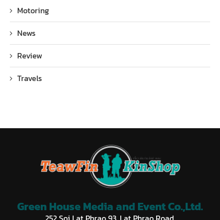
Motoring
News
Review
Travels
Green House Media and Event Co.,Ltd.
252 Soi Lat Phrao 93, Lat Phrao Road,