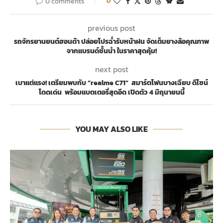
0 comments
0
previous post
รถจักรยานยนต์ฮอนด้า ปล่อยโปรฉ่ำรับหน้าฝน จัดเต็มยางล้อคุณภาพ
จากแบรนด์ชั้นนำ ในราคาสุดคุ้ม!
next post
เบาแต่แรง! เตรียมพบกับ “realme C71” สมาร์ตโฟนบางเฉียบ ดีไซน์
โดดเด่น พร้อมแบตเตอรี่สุดอึด เปิดตัว 4 มิถุนายนนี้
YOU MAY ALSO LIKE