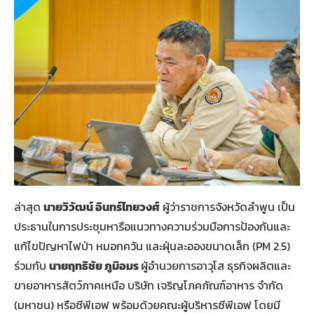
ล่าสุด
นายวิวัฒน์
อินทร์ไทยวงศ์
ผู้ว่าราชการจังหวัดลำพูน เป็น
ประธานในการประชุมหารือแนวทางความร่วมมือการป้องกันและ
แก้ไขปัญหาไฟป่า หมอกควัน และฝุ่นละอองขนาดเล็ก (PM 2.5)
ร่วมกับ
นายฤทธิชัย
ภูมิอมร
ผู้อำนวยการอาวุโส ธุรกิจผลิตและ
ขายอาหารสัตว์ภาคเหนือ บริษัท เจริญโภคภัณฑ์อาหาร จำกัด
(มหาชน) หรือซีพีเอฟ พร้อมด้วยคณะผู้บริหารซีพีเอฟ โดยมี