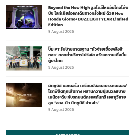
Beyond the New High สู่สไตล์ใหม่อันไกลโพ้น
บัซ ไลท์เยียร์ออกเดินทางครั้งใหม่ ด้วย New
Honda Giorno+ BUZZ LIGHTYEAR Limited
Edition
9 August 2026
ปั๊ม PT รับป้ายมาตรฐาน “หัวจ่ายเชื้อเพลิงสี
ทอง” ตอกย้ำบริการโปร่งใส สร้างความเชื่อมั่น
ผู้บริโภค
9 August 2026
มิตซูบิชิ มอเตอร์ส เตรียมปล่อยสมรรถนะออฟ
โรดพิชิตทุกเส้นทาง ผสานความนุ่มนวลสบาย
เหนือระดับ กับรถยนต์ครอสคันทรี เอสยูวีสาย
ลุย “ออล-นิว มิตซูบิชิ ปาเจโร”
9 August 2026