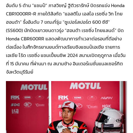
อันดับ 5 ด้าน “แชมป์” ภาสวิชญ์ ฐิติวรารักษ์ บิดรถแข่ง Honda
CBR1000RR-R ภายใต้สังกัด “แอสติโม เอสไอ เรซซิ่ง วิท ไทย
ฮอนด้า” รั้งอันดับ 7 ขณะที่รุ่น “ซูเปอร์สปอร์ต 600 ซีซี”
(SS600) นักบิดเยาวชนดาวรุ่ง “ฮอนด้า เรซซิ่ง ไทยแลนด์” บิด
Honda CBR600RR แสดงพัฒนาการทำเวลาต่อรอบที่ดีอย่าง
ต่อเนื่อง ในศึกจักรยานยนต์ทางเรียบชิงแชมป์เอเชีย รายการ
เอเชีย โร้ด เรซซิ่ง แชมเปี้ยนชิพ 2024 สนามเปิดฤดูกาล เมื่อวัน
ที่ 15 มีนาคม ที่ผ่านมา ณ สนามช้าง อินเตอร์เนชั่นแนลเซอร์กิต
จังหวัดบุรีรัมย์