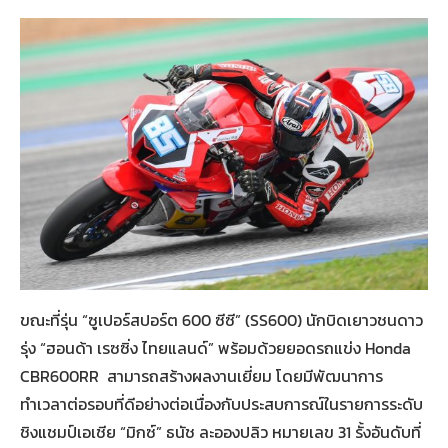
ขณะที่รุ่น “ซูเปอร์สปอร์ต 600 ซีซี” (SS600) นักบิดเยาวชนดาว
รุ่ง “ฮอนด้า เรซซิ่ง ไทยแลนด์” พร้อมด้วยยอดรถแข่ง Honda
CBR600RR สามารถสร้างผลงานเยี่ยม โดยมีพัฒนาการ
ทำเวลาต่อรอบที่ดีอย่างต่อเนื่องกับประสบการณ์ในรายการระดับ
ชิงแชมป์เอเชีย “มิกซ์” ธนัช ละอองปลิว หมายเลข 31 รั้งอันดับที่