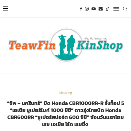
Motoring
“ชิพ – นครินทร์” บิด Honda CBR1000RR-R รั้งท็อป 5
“เอเชีย ซูเปอร์ไบค์ 1000 ซีซี” ดาวรุ่งไทยบิด Honda
CBR600RR “ซูเปอร์สปอร์ต 600 ซีซี” ซ้อมวันแรกโฮม
เรซ เอเชีย โร้ด เรซซิ่ง