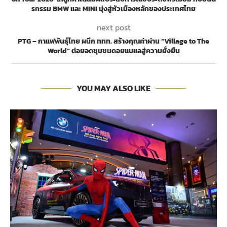
รกรรม BMW และ MINI มุ่งสู่หัวเมืองหลักของประเทศไทย
next post
PTG – กาแฟพันธุ์ไทย ผนึก ททท. สร้างคุณค่าผ่าน “Village to The
World” ต่อยอดชุมชนดอยแบแลสู่ความยั่งยืน
YOU MAY ALSO LIKE