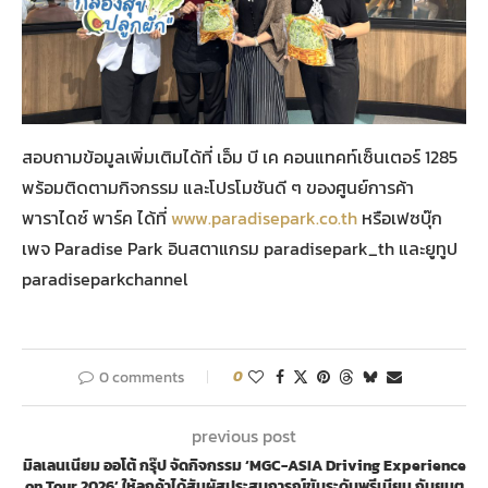
สอบถามข้อมูลเพิ่มเติมได้ที่ เอ็ม บี เค คอนแทคท์เซ็นเตอร์ 1285
พร้อมติดตามกิจกรรม และโปรโมชันดี ๆ ของศูนย์การค้า
พาราไดซ์ พาร์ค ได้ที่
www.paradisepark.co.th
หรือเฟซบุ๊ก
เพจ Paradise Park อินสตาแกรม paradisepark_th และยูทูป
paradiseparkchannel
0 comments
0
previous post
มิลเลนเนียม ออโต้ กรุ๊ป จัดกิจกรรม ‘MGC-ASIA Driving Experience
on Tour 2026’ ให้ลูกค้าได้สัมผัสประสบการณ์ขับระดับพรีเมียม กับยนต