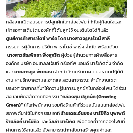
หลังจากเปิดอบรมการปลูกผักในกล่องโฟม ให้กับผู้ที่สนใจและ
เฝ้ารอการเติบโตของผักที่ได้ปลูกไว้ จนเติบโตได้ที่แล้ว
ศูนย์การค้าพาราไดซ์ พาร์ค
โดย
นางสาวจรูญรัตน์ สาลี
กรรมการผู้จัดการ บริษัท พาราไดซ์ พาร์ค จำกัด พร้อมด้วย
นางสาวธัญพิชชา พึ่งสุจริต
ผู้ช่วยผู้อำนวยการฝ่ายสื่อสาร
องค์กร บริษัท อินเทลลิเจ้นท์ ครีเอทีฟ แอนด์ มาร์เก็ตติ้ง จำกัด
และ
นายสารทูล พัดทอง
เจ้าหน้าที่งานรักษาความสะอาดปฏิบัติ
งาน ฝ่ายรักษาความสะอาดและสวนสาธารณะ สำนักงานเขต
ประเวศ วิทยากรที่มาให้ความรู้ในการปลูกผักในกล่องโฟม ได้ร่วม
ส่งมอบผักสลัดจากกิจกรรม
“กล่องสุข ปลูกผัก (Growing
Green)”
ให้แก่พนักงาน รวมถึงร้านค้าที่ร่วมสนับสนุนกล่องโฟม
สภาพดีมาใช้ในกิจกรรม อาทิ
ร้านเดอะอันยอง บาร์บีคิว บุฟเฟต์
ร้านลัคกี้ บาร์บีคิว
และ
วิลล่า มาร์เก็ต
เพื่อตอกย้ำว่ากล่องโฟมที่
ผ่านการใช้งานแล้ว ยังสามารถนำกลับมาสร้างคุณค่าและ