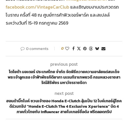
facebook.com/VintageCarClub
และเชิญชมงานประกวดรถ
โบราณ ครั้งที่ 48 ณ ศูนย์การค้าฟิวเจอร์พาร์ค และสเปลล์
ระหว่างวันที่ 15-19 กรกฎาคม 2569
0 comments
0
previous post
โตโยต้า มอเตอร์ ประเทศไทย จำกัด จัดพิธีถวายความอาลัยแด่สมเด็จ
พระเจ้าลูกเธอ เจ้าฟ้าพัชรกิติยาภา นเรนทิราเทพยวดี กรมหลวงราชสา
ริณีสิริพัชร มหาวัชรราชธิดา
next post
ฮอนด้าบิ๊กไบค์ ชวนเจ้าของ Honda E-Clutch ลุ้นเป็น 12 ไบค์เกอร์ผู้โชค
ดีร่วมทริป “Honda E-Clutch The 4 Exclusive Xperience” บิด 4
ภาคทั่วไทยกับ Influencer สายไบเกอร์ชื่อดัง ฟรีตลอดทริป