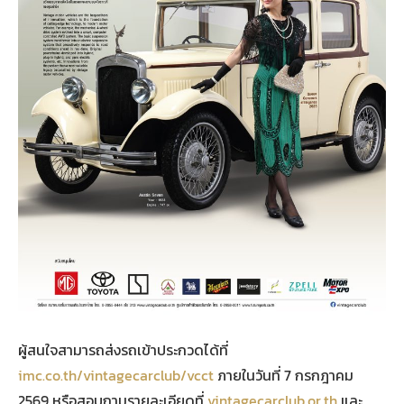
ผู้สนใจสามารถส่งรถเข้าประกวดได้ที่
imc.co.th/vintagecarclub/vcct
ภายในวันที่ 7 กรกฎาคม
2569 หรือสอบถามรายละเอียดที่
vintagecarclub.or.th
และ