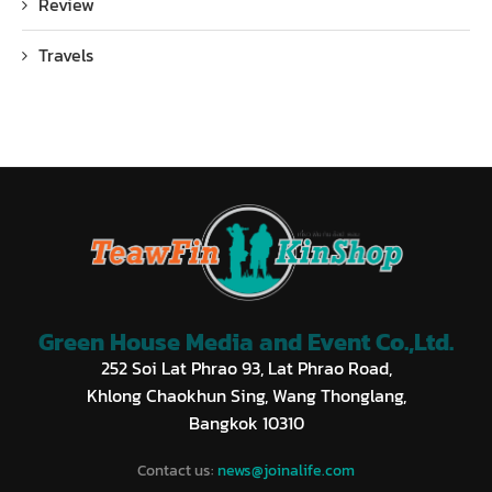
Review
Travels
Green House Media and Event Co.,Ltd.
252 Soi Lat Phrao 93, Lat Phrao Road,
Khlong Chaokhun Sing, Wang Thonglang,
Bangkok 10310
Contact us:
news@joinalife.com