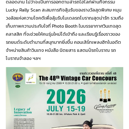
ตลอดงาน ไม่ว่าจะเป็นการออกตามล่ารถไฮไลท์ผ่านกิจกรรม
Lucky Rally Scan สะสมภารกิจลุ้นรับของรางวัลสุดพิเศษ หมุน
วงล้อแห่งความโชคดีเพื่อลุ้นรับโมเดลรถโบราณสุดน่ารัก รวมถึง
เก็บภาพความประทับใจที่ Photo Booth ในบรรยากาศวินเทจสุด
คลาสสิค ที่จะช่วยให้คนรุ่นใหม่ได้เข้าถึง และเรียนรู้เรื่องราวของ
รถยนต์ระดับตำนานที่สนุกมากยิ่งขึ้น คอนเสิร์ทเพลงฮิทในอดีต
จำหน่ายสินค้าวินเทจ หนังสือ นิตยสาร แสตมป์รถโบราณ รถ
โบราณจำลอง ฯลฯ