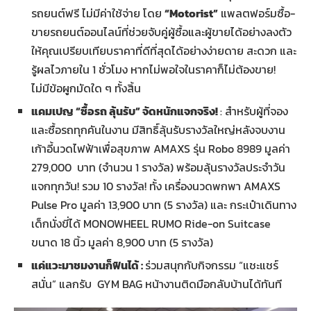
รถยนต์ฟรี ไม่มีค่าใช้จ่าย โดย
“
Motorist”
แพลตฟอร์มซื้อ-
ขายรถยนต์ออนไลน์ที่ช่วยจับคู่ผู้ซื้อและผู้ขายได้อย่างลงตัว
ให้คุณเปรียบเทียบราคาที่ดีที่สุดได้อย่างง่ายดาย สะดวก และ
รู้ผลไวภายใน 1 ชั่วโมง หากไม่พอใจในราคาก็ไม่ต้องขาย!
ไม่มีข้อผูกมัดใด ๆ ทั้งสิ้น
แคมเปญ “ซื้อรถ ลุ้นรับ” จัดหนักแจกจริง!
: สำหรับผู้ที่จอง
และซื้อรถทุกคันในงาน มีสิทธิ์ลุ้นรับรางวัลใหญ่หลังจบงาน
เก้าอี้นวดไฟฟ้าเพื่อสุขภาพ AMAXS รุ่น Robo 8989 มูลค่า
279,000 บาท (จำนวน 1 รางวัล) พร้อมลุ้นรางวัลประจำวัน
แจกทุกวัน! รวม 10 รางวัล! ทั้ง เครื่องนวดพกพา AMAXS
Pulse Pro มูลค่า 13,900 บาท (5 รางวัล) และ กระเป๋าเดินทาง
เด็กนั่งขี่ได้ MONOWHEEL RUMO Ride-on Suitcase
ขนาด 18 นิ้ว มูลค่า 8,900 บาท (5 รางวัล)
แค่แวะมาชมงานก็ฟินได้ :
ร่วมสนุกกับกิจกรรม “แชะแชร์
สนั่น” แลกรับ GYM BAG หน้างานติดมือกลับบ้านได้ทันที