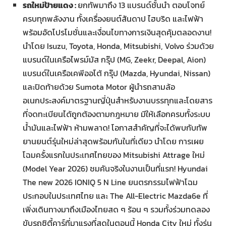
รถใหม่ป้ายแดง :
ยกทัพมาถึง 13 แบรนด์ชั้นนำ ตอบโจทย์
ครบทุกพลังงาน ทั้งเครื่องยนต์สันดาป ไฮบริด และไฟฟ้า
พร้อมอัดโปรโมชั่นและเงื่อนไขทางการเงินสุดคุ้มตลอดงาน!
นำโดย Isuzu, Toyota, Honda, Mitsubishi, Volvo ร่วมด้วย
แบรนด์ในเครือไพรม์มัส กรุ๊ป (MG, Zeekr, Deepal, Aion)
แบรนด์ในเครือเคพีออโต้ กรุ๊ป (Mazda, Hyundai, Nissan)
และปิดท้ายด้วย Sumota Motor ผู้นำรถสามล้อ
อเนกประสงค์มาตรฐานญี่ปุ่นสำหรับงานบรรทุกและโดยสาร
ที่จดทะเบียนได้ถูกต้องตามกฎหมาย มีให้เลือกครบทั้งระบบ
น้ำมันและไฟฟ้า ห้ามพลาด! โอกาสสำคัญที่จะได้พบกับทัพ
ยานยนต์รุ่นใหม่ล่าสุดพร้อมกันในที่เดียว นำโดย การเผย
โฉมครั้งแรกในประเทศไทยของ Mitsubishi Attrage ใหม่
(Model Year 2026) ชมคันจริงในงานเป็นที่แรก! Hyundai
The new 2026 IONIQ 5 N Line ยนตรกรรมไฟฟ้าโฉม
ประกอบในประเทศไทย และ The All-Electric Mazda6e ที่
เพิ่งเดินทางมาถึงเมืองไทยสด ๆ ร้อน ๆ รวมทั้งร่วมทดลอง
ขับรถซิตี้คาร์ที่มาแรงที่สุดในตอนนี้ Honda City ใหม่ ทั้งรุ่น