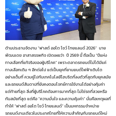
ด้านประธานจัดงาน “ฟาสต์ ออโต โชว์ ไทยแลนด์ 2026” นาย
พัฒนเดช อาสาสรรพกิจ เปิดเผยว่า ปี 2569 นี้ ถือเป็น “ปีแห่ง
ทางเลือกที่แท้จริงของผู้บริโภค” เพราะตลาดรถยนต์ไม่ได้มีแค่
ทางเลือกเดิม ๆ อีกต่อไป แต่เป็นยุคที่ยานยนต์ไฟฟ้าเติบโต
อย่างเต็มที่ ควบคู่ไปกับเทคโนโลยีไฮบริดที่ลงตัวที่สุดกับยุคสมัย
และรถยนต์สันดาปที่ยังคงตอบโจทย์การใช้งานได้อย่างคุ้มค่า
แต่ท้ายที่สุด สิ่งที่ผู้บริโภคต้องการมากที่สุด ไม่ใช่รถที่สวยหรือ
ทันสมัยที่สุด แต่คือ “ความมั่นใจ และความคุ้มค่า” นั่นคือเหตุผลที่
ทำให้ “ฟาสต์ ออโต โชว์ ไทยแลนด์” เป็นมหกรรมจำหน่าย
รถยนต์งานเดียวในประเทศไทยที่ให้ความสำคัญกับรถยนต์ใหม่