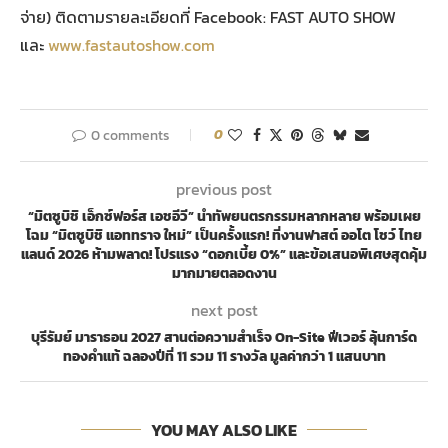
จ่าย) ติดตามรายละเอียดที่ Facebook: FAST AUTO SHOW
และ
www.fastautoshow.com
0 comments
0
previous post
“มิตซูบิชิ เอ็กซ์ฟอร์ส เอชอีวี” นำทัพยนตรกรรมหลากหลาย พร้อมเผย
โฉม “มิตซูบิชิ แอททราจ ใหม่” เป็นครั้งแรก! ที่งานฟาสต์ ออโต โชว์ ไทย
แลนด์ 2026 ห้ามพลาด! โปรแรง “ดอกเบี้ย 0%” และข้อเสนอพิเศษสุดคุ้ม
มากมายตลอดงาน
next post
บุรีรัมย์ มาราธอน 2027 สานต่อความสำเร็จ On-Site ฟีเวอร์ ลุ้นการ์ด
ทองคำแท้ ฉลองปีที่ 11 รวม 11 รางวัล มูลค่ากว่า 1 แสนบาท
YOU MAY ALSO LIKE