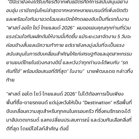
“ปีนี้เรายังคงได้รับเกียรติจากพันธมิตรที่ให้การสนับสนุนอย่าง
อบอุ่น เรามีรถรุ่นใหม่ล่าสุดจากหลากหลายแบรนด์ที่เพิ่งเปิดตัว
และพร้อมใจกันมาอวดโฉมและเปิดให้ทดลองขับเป็นที่แรกในงาน
“ฟาสต์ ออโต โชว์ ไทยแลนด์
2026
”
ผมขอขอบคุณทุกท่านที่ร่วม
แรงร่วมใจกันผลักดันให้งานนี้เกิดขึ้น แม้ระยะเวลาจัดงาน
5 วันจะ
ค่อนข้างสั้นและมีความท้าทาย แต่เรายังคงมุ่งมั่นที่จะเป็นแรง
สนับสนุนในการขับเคลื่อนสำคัญให้แก่เศรษฐกิจและอุตสาหกรรม
ยานยนต์ไทยในช่วงกลางปีนี้ และหวังว่าทุกท่านจะได้พบกับ “รถ
คันที่ใช่” พร้อมข้อเสนอที่ดีที่สุด” ในงาน”
นายพัฒนเดช กล่าวทิ้ง
ท้าย
“ฟาสต์ ออโต โชว์ ไทยแลนด์ 2026” ไม่ได้ต้องการเป็นเพียง
พื้นที่ซื้อ-ขายรถยนต์ แต่มุ่งหวังให้เป็น “Destination” หรือพื้นที่
ขับเคลื่อนความสุขสำหรับทุกคนในครอบครัว ที่ซึ่งคนรักรถจะได้
มาอัปเดตเทรนด์ แลกเปลี่ยนประสบการณ์ และร่วมกันเลือกสิ่งที่
ดีที่สุด โดยมีไฮไลท์สำคัญ ดังนี้