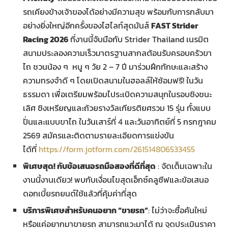
รถเคียงข้างเจ้าของได้อย่างมีความสุข พร้อมกับการกลับมา
อย่างยิ่งใหญ่อีกครั้งของไฮไลท์สุดมันส์
FAST Strider
Racing 2026
ที่งานนี้จับมือกับ Strider Thailand เนรมิต
สนามประลองความเร็วมาตรฐานสากลต้อนรับครอบครัวขา
ไถ ชวนน้อง ๆ หนู ๆ วัย 2 – 7 ปี มาร่วมฝึกทักษะและสร้าง
ความทรงจำดี ๆ โดยเปิดสนามในฮอลล์ให้ซ้อมฟรี! ในวัน
ธรรมดา เพื่อเตรียมพร้อมไประเบิดความสนุกในรอบชิงชนะ
เลิศ ชิงเหรียญและถ้วยรางวัลเกียรติยศรวม 15 รุ่น ทั้งแบบ
ปั่นและแบบขาไถ ในวันเสาร์ที่ 4 และวันอาทิตย์ที่ 5 กรกฎาคม
2569 สมัครและติดตามรายละเอียดการแข่งขัน
ได้ที่
https://form.jotform.com/261514806533455
พิเศษสุด! กับข้อเสนอรถมือสองที่ดีที่สุด
: จัดเต็มเฉพาะใน
งานนี้งานเดียว! พบกับเงื่อนไขสุดเอ็กซ์คลูซีฟและข้อเสนอ
ดอกเบี้ยรถยนต์ใช้แล้วที่คุ้มค่าที่สุด
บริการพิเศษสำหรับคนอยาก “ขายรถ”
: ไม่ว่าจะซื้อคันใหม่
หรือแค่อยากมาขายรถ สามารถแวะมาได้ ณ จุดประเมินราคา