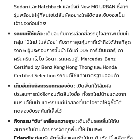
Sedan และ Hatchback และยังมี New MG URBAN ซึ่งทุก
รุ่นพร้อมให้ผู้ที่สนใจได้สัมผัสอย่างใกล้ชิดและจับจองเป็น
เจ้าของก่อนใคร!
รถยนต์ใช้แล้ว :
เต็มอิ่มกับการเลือกซื้อรถคู่ใจสภาพเยี่ยมใน
กลุ่ม “ปีใหม่ ไมล์น้อย” กับราคาสุดคุ้มค่าที่เข้าถึงได้ง่ายที่สุด
จาก 6 ผู้ประกอบการชั้นนำ ได้แก่ DDS คาร์เซ็นเตอร์, ดา
ศรีนครินทร์, โย รัชดา, รถเศรษฐี, Mercedes-Benz
Certified by Benz Keng Hong Thong และ Honda
Certified Selection รถยนต์ใช้แล้วมาตรฐานฮอนด้า
เต็มอิ่มกับกิจกรรมทดลองขับ
: เปิดพื้นที่ให้สัมผัส
ประสบการณ์จริงก่อนตัดสินใจซื้อ ทั้งรถใหม่ป้ายแดงจาก
แบรนด์ชั้นนำ และรถยนต์มือสองที่เปิดโอกาสให้ผู้ซื้อได้
ทดลองขับรถคันที่เล็งไว้
กิจกรรม “ขับ” เคลื่อนความสุข :
เติมเต็มรอยยิ้มให้กับ
สมาชิกในบ้านด้วยการจัดทุกพื้นที่ให้เป็น
Pet
Friendly
ต้อนรับสัตว์เลี้ยงแสนรักให้มาเดินช้อปปิ้งเลือกซื้อ