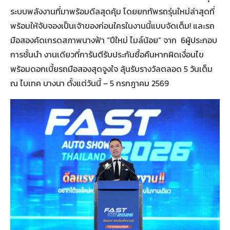
ระบบพลังงานที่มาพร้อมดีลสุดคุ้ม โดยยกทัพรถรุ่นใหม่ล่าสุดที่
พร้อมให้จับจองเป็นเจ้าของก่อนใครในงานนี้แบบจัดเต็ม! และรถ
มือสองคัดเกรดสภาพนางฟ้า “ปีใหม่ ไมล์น้อย” จาก 6ผู้ประกอบ
การชั้นนำ งานเดียวที่การันตีรับประกันซื้อคืนหากผิดเงื่อนไข
พร้อมดอกเบี้ยรถมือสองสุดจูงใจ ลุ้นรับรางวัลตลอด 5 วันเต็ม
ณ ไบเทค บางนา ตั้งแต่วันนี้ – 5 กรกฎาคม 2569